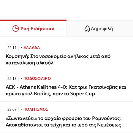
Ροή Ειδήσεων
Δημοφιλή
∙
ΕΛΛΑΔΑ
22:17
Κομοτηνή: Στο νοσοκομείο ανήλικος μετά από
κατανάλωση αλκοόλ
∙
ΠΟΔΟΣΦΑΙΡΟ
22:13
ΑΕΚ - Athens Kallithea 4-0: Χατ τρικ Γκατσίνοβιτς και
πρώτο γκολ Βιτάλις, πριν το Super Cup
∙
ΠΟΛΙΤΙΣΜΟΣ
22:07
«Ζωντανεύει» το αρχαίο φρούριο του Ραμνούντος:
Αποκαθίστανται τα τείχη και το ιερό της Νεμέσεως