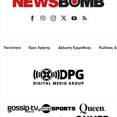
Ταυτότητα
Όροι Χρήσης
Δήλωση Εχεμύθειας
Κώδικας Δ