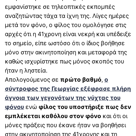
εμφανίστηκε σε τηλεοπτικές εκπομπές
αναζητώντας τάχα τα ίχνη της. Λίγες ημέρες
μετά τον φόνο, ο φίλος του ομολόγησε στις
αρχές ότι η 41χρονη είναι νεκρή και υπέδειξε
το σημείο, είπε ωστόσο ότι ο ίδιος βοήθησε
μόνο στην ακινητοποίηση και μεταφορά της
καθώς ισχυρίστηκε πως μόνος σκοπός του
ήταν η ληστεία.
Απολογούμενος σε
πρώτο βαθμό
,
ο
σύντροφος της Γεωργίας εξέφρασε πλήρη
άγνοια των γεγονότων της νύχτας του
φόνου
ενώ
φίλος του υποστήριξε πως δεν
εμπλέκεται καθόλου στον φόνο
και ότι οι
μόνες πράξεις που έκανε ήταν να βοηθήσει
στην ακινητοποίηση της 41χρονης και τη