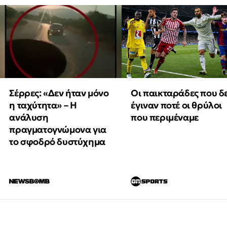
Οι παικταράδες που δ
Σέρρες: «Δεν ήταν μόνο
έγιναν ποτέ οι θρύλοι
η ταχύτητα» – Η
που περιμέναμε
ανάλυση
πραγματογνώμονα για
το σφοδρό δυστύχημα