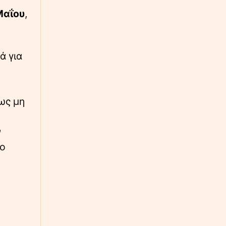
Με τα κλειδιά στο χέρι: Ολόκληρο ισπανικό
Μαΐου
,
χωριουδάκι πωλείται όσο ένα πολυτελές
ακίνητο στην Αθήνα
∙
ΠΟΛΙΤΙΣΜΟΣ
23:20
ά για
Η Ευανθία Ρεμπούτσικα και ο Άρης
Δαβαράκης στις 10 Αυγούστου στο Ανοιχτό
Θέατρο Λευκών Πάρου
ως μη
∙
ΚΟΣΜΟΣ
23:18
Όξυνση στις σχέσεις Ισπανίας - Ιταλίας για τη
Θέουτα: Αντίποινα της Μαδρίτης με
ν
συνοριακούς ελέγχους - Όχι σε τελεσίγραφα
το
λέει η Ρώμη
∙
ΑΘΛΗΤΙΚΑ
23:09
ΠΑΟΚ: Τέλος στην ταλαιπωρία για τον Μεϊτέ,
υπεβλήθη σε επέμβαση για το πρόβλημα στο
ισχίο