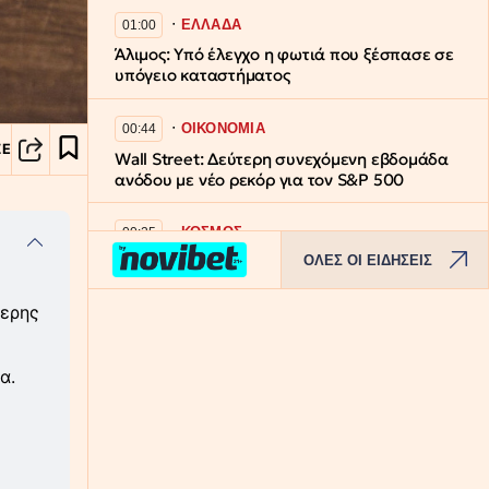
∙
ΕΛΛΑΔΑ
01:00
Άλιμος: Υπό έλεγχο η φωτιά που ξέσπασε σε
υπόγειο καταστήματος
∙
ΟΙΚΟΝΟΜΙΑ
00:44
ΣΕ
Wall Street: Δεύτερη συνεχόμενη εβδομάδα
ανόδου με νέο ρεκόρ για τον S&P 500
∙
ΚΟΣΜΟΣ
00:25
ΟΛΕΣ ΟΙ ΕΙΔΗΣΕΙΣ
Τουρκία: Η συμφωνία με Πακιστάν και
Σαουδική Αραβία «δεν αντιβαίνει τις
δεσμεύσεις προς το ΝΑΤΟ»
τερης
∙
ΕΛΛΑΔΑ
23:57
α.
​Εντυπωσιακό βίντεο: Πτήση πάνω από το
Καϊμακτσαλάν στο 25ο Πανελλήνιο
Πρωτάθλημα Αλεξίπτωτου Πλαγιά
∙
ΚΟΣΜΟΣ
23:53