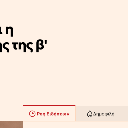
 η
 της β'
Ροή Ειδήσεων
Δημοφιλή