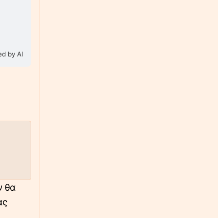
Ξεκαρδιστικές εικόνες στην Ινδία: Οι
καλεσμένοι έκλεψαν τα λουλούδια από
αεροδρόμιο μετά τα εγκαίνια
∙
ΕΛΛΑΔΑ
23:48
d by AI
Επικίνδυνη αναστροφή στον ΒΟΑΚ – Οδηγός
πέρασε μέσα από τα κολωνάκια
∙
ΑΘΛΗΤΙΚΑ
23:39
Δημοπρατείται η μπάλα από το «χέρι του
Θεού» του Ντιέγκο Μαραντόνα – Η
«αστρονομική» της αξία
∙
LIFESTYLE
23:34
Αντώνης Βαρδής: Σαν σήμερα θα γιόρταζε τα
γενέθλιά του - Η ανάρτηση του γιου του,
Γιάννη
ν θα
ας
∙
ΚΟΣΜΟΣ
23:30