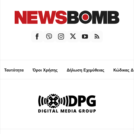
Ταυτότητα
Όροι Χρήσης
Δήλωση Εχεμύθειας
Κώδικας Δ