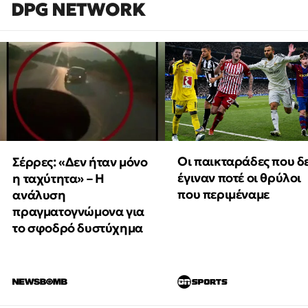
DPG NETWORK
Οι παικταράδες που δ
Σέρρες: «Δεν ήταν μόνο
έγιναν ποτέ οι θρύλοι
η ταχύτητα» – Η
που περιμέναμε
ανάλυση
πραγματογνώμονα για
το σφοδρό δυστύχημα