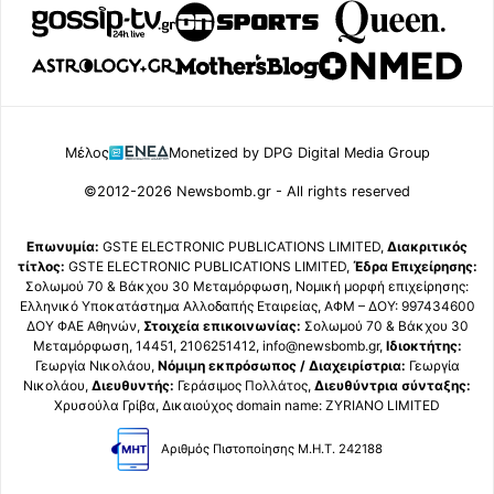
Μέλος
Monetized by DPG Digital Media Group
©2012-2026 Newsbomb.gr - All rights reserved
Επωνυμία:
GSTE ELECTRONIC PUBLICATIONS LIMITED,
Διακριτικός
τίτλος:
GSTE ELECTRONIC PUBLICATIONS LIMITED,
Έδρα Επιχείρησης:
Σολωμού 70 & Βάκχου 30 Μεταμόρφωση, Νομική μορφή επιχείρησης:
Ελληνικό Υποκατάστημα Αλλοδαπής Εταιρείας, ΑΦΜ – ΔΟΥ: 997434600
ΔΟΥ ΦΑΕ Αθηνών,
Στοιχεία επικοινωνίας:
Σολωμού 70 & Βάκχου 30
Μεταμόρφωση, 14451, 2106251412, info@newsbomb.gr,
Ιδιοκτήτης:
Γεωργία Νικολάου,
Νόμιμη εκπρόσωπος / Διαχειρίστρια:
Γεωργία
Νικολάου,
Διευθυντής:
Γεράσιμος Πολλάτος,
Διευθύντρια σύνταξης:
Χρυσούλα Γρίβα, Δικαιούχος domain name: ZYRIANO LIMITED
Αριθμός Πιστοποίησης Μ.Η.Τ. 242188