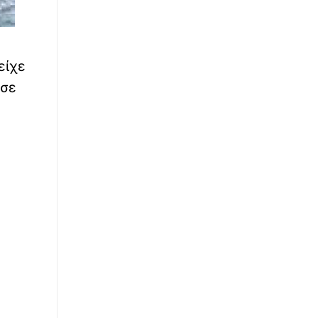
είχε
 σε