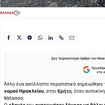
ΕΛΛΑΔΑ
1'
Δες περισσότερα άρθρα του New
Προσθήκ
στα 
Άλλο ένα ασύλληπτο περιστατικό σημειώθηκε
νομού Ηρακλείου
, στην
Κρήτη
, όταν αυτοκίν
θάλασσα.
Ο
οδηγός
του
αυτοκινήτου ξέχασε
να βάλει