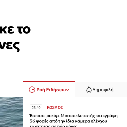
κε το
νες
Ροή Ειδήσεων
Δημοφιλή
∙
ΚΟΣΜΟΣ
23:40
Έσπασε ρεκόρ: Μοτοσικλετιστής κατεγράφη
36 φορές από την ίδια κάμερα ελέγχου
ταχύτητας σε δύο μήνες