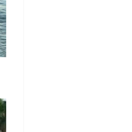
η κλήρωση της Κυριακής (9/8)
∙
ΚΟΣΜΟΣ
22:29
Παραπομπή Φάουτσι για περιφρόνηση του
Κογκρέσου - Αρνήθηκε 100 φορές να
απαντήσει για τους χειρισμούς του στην
πανδημία του κορονοϊού
∙
ΕΛΛΑΔΑ
22:27
Τραγωδία στη Χαλκιδική: Νεκρός
ανασύρθηκε 69χρονος λουόμενος
∙
ΕΛΛΑΔΑ
22:20
Μάλια: «Παλεύαμε επί 15 λεπτά να την
επαναφέρουμε», λέει ο ναυαγοσώστης για τη
μητέρα που πνίγηκε
∙
ΕΛΛΑΔΑ
22:18
Παράσυρση πεζού από ΙΧ στον
Δενδροπόταμο Θεσσαλονίκης