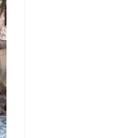
∙
ΚΟΣΜΟΣ
22:11
Συρία: Έκρηξη σε μίνι λεωφορείο έξω από τη
Δαμασκό - Δύο νεκροί και 13 τραυματίες
∙
ΣΤΟΙΧΗΜΑ
22:07
Κλήρωση Τζόκερ 6/8/2025: Αυτοί είναι οι
αριθμοί που κερδίζουν 2.500.000 ευρώ