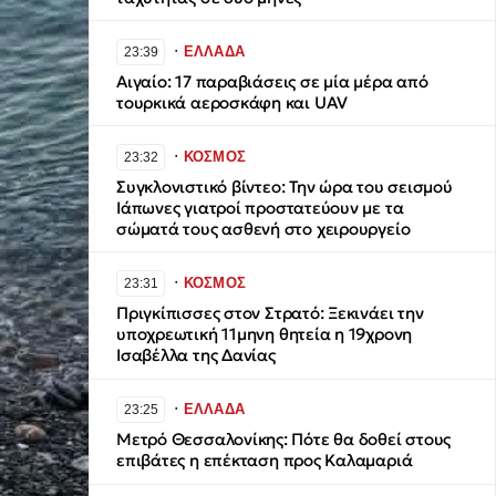
∙
ΕΛΛΑΔΑ
23:39
Αιγαίο: 17 παραβιάσεις σε μία μέρα από
τουρκικά αεροσκάφη και UAV
∙
ΚΟΣΜΟΣ
23:32
Συγκλονιστικό βίντεο: Την ώρα του σεισμού
Ιάπωνες γιατροί προστατεύουν με τα
σώματά τους ασθενή στο χειρουργείο
∙
ΚΟΣΜΟΣ
23:31
Πριγκίπισσες στον Στρατό: Ξεκινάει την
υποχρεωτική 11μηνη θητεία η 19χρονη
Ισαβέλλα της Δανίας
∙
ΕΛΛΑΔΑ
23:25
Μετρό Θεσσαλονίκης: Πότε θα δοθεί στους
επιβάτες η επέκταση προς Καλαμαριά