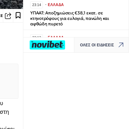
∙
ΕΛΛΑΔΑ
23:14
ΥΠΑΑΤ: Αποζημιώσεις €38,1 εκατ. σε
ΣΕ
κτηνοτρόφους για ευλογιά, πανώλη και
αφθώδη πυρετό
∙
ΕΛΛΑΔΑ
23:13
ΟΛΕΣ ΟΙ ΕΙΔΗΣΕΙΣ
Σοκαριστικό τροχαίο στο Αίγιο: Οδηγός
λεωφορείου υπέστη ανακοπή καθώς
οδηγούσε, έχασε τον έλεγχο και έριξε το
όχημα πάνω σε άλλα Ι.Χ.
∙
ΕΛΛΑΔΑ
23:06
Λάρισα: Πήγε για δουλειές στο χωράφι του
και δεν γύρισε ποτέ ο 75χρονος
υ
∙
ΕΛΛΑΔΑ
22:59
 στη
Σκύρος: Από γεννήτρια ηλεκτρικού ρεύματος
η φωτιά
ρχίσει