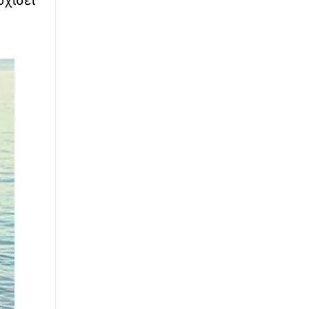
∙
LIFESTYLE
22:57
Viral παρουσιάστρια που αποκοιμήθηκε για
δευτερόλεπτα στον «αέρα» - Βίντεο
∙
ΠΟΔΟΣΦΑΙΡΟ
22:51
ΠΑΟΚ - Άντερλεχτ 0-1: Δεν του πήγε τίποτα
καλά...
∙
ΚΟΣΜΟΣ
22:46
Χούθι: Επιθέσεις εναντίον του κυβερνητικού
στρατού Υεμένης με τουλάχιστον 30 νεκρούς
∙
ΕΛΛΑΔΑ
22:40
Marfin: Έφτασε στην Ελλάδα η 46χρονη
κατηγορούμενη για τον εμπρησμό - Αύριο θα
οδηγηθεί στην Εισαγγελία
∙
ΣΤΟΙΧΗΜΑ
22:36
Τζακ ποτ στο Τζόκερ: Πόσα χρήματα μοιράζει