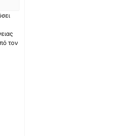
∙
ΚΟΣΜΟΣ
19:55
ύσει
Χωριό στην Ισπανία ετοιμάζεται να
«βουλιάξει» από τουρίστες για να δουν την
έκλειψη ηλίου
γειας
πό τον
∙
WHAT THE FACT
19:46
Μόσχα: Έχασαν την πτήση και μπήκαν στον
αεροδιάδρομο με την βαλίτσα για να
προλάβουν το αεροπλάνο
∙
ΕΛΛΑΔΑ
19:28
Πάρος: Νεκρό 4χρονο παιδί σε πισίνα beach
bar – Προσήχθησαν οι γονείς και ο
ιδιοκτήτης
∙
ΟΙΚΟΝΟΜΙΑ
19:19
e-ΕΦΚΑ, ΔΥΠΑ: Ο «χάρτης» των πληρωμών
έως τις 14 Αυγούστου