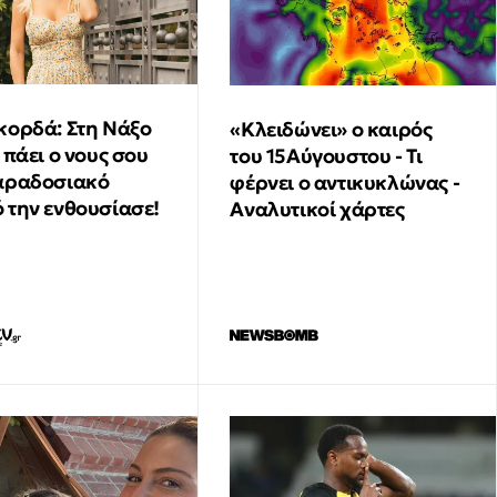
κορδά: Στη Νάξο
«Κλειδώνει» ο καιρός
 πάει ο νους σου
του 15Αύγουστου - Τι
αραδοσιακό
φέρνει ο αντικυκλώνας -
 την ενθουσίασε!
Αναλυτικοί χάρτες