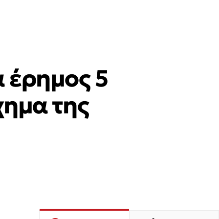
α έρημος 5
χημα της