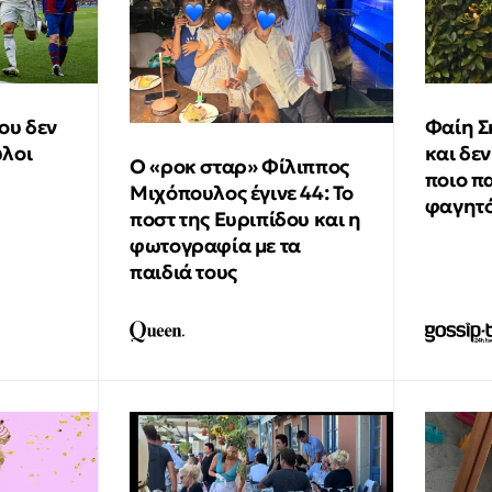
ου δεν
Φαίη Σ
ύλοι
και δεν
Ο «ροκ σταρ» Φίλιππος
ποιο π
Μιχόπουλος έγινε 44: Το
φαγητό
ποστ της Ευριπίδου και η
φωτογραφία με τα
παιδιά τους