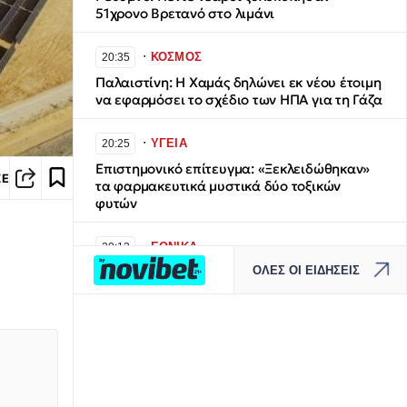
51χρονο Βρετανό στο λιμάνι
∙
ΚΟΣΜΟΣ
20:35
Παλαιστίνη: Η Χαμάς δηλώνει εκ νέου έτοιμη
να εφαρμόσει το σχέδιο των ΗΠΑ για τη Γάζα
∙
ΥΓΕΙΑ
20:25
Επιστημονικό επίτευγμα: «Ξεκλειδώθηκαν»
ΣΕ
τα φαρμακευτικά μυστικά δύο τοξικών
φυτών
∙
ΕΘΝΙΚΑ
20:13
ΟΛΕΣ ΟΙ ΕΙΔΗΣΕΙΣ
Αιγαίο: Πέντε παραβάσεις και επτά
παραβιάσεις από τρία τουρκικά drones
∙
ΕΛΛΑΔΑ
20:04
Κλειστός από τα μεσάνυχτα ο λόφος
Φινόπουλου λόγω υψηλού κινδύνου
πυρκαγιάς