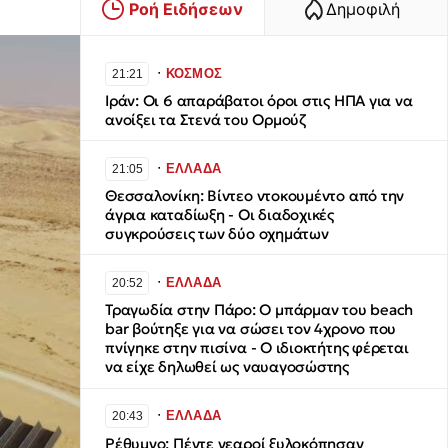
Ροή Ειδήσεων
Δημοφιλή
∙
ΚΟΣΜΟΣ
21:21
Ιράν: Οι 6 απαράβατοι όροι στις ΗΠΑ για να
ανοίξει τα Στενά του Ορμούζ
∙
ΕΛΛΑΔΑ
21:05
Θεσσαλονίκη: Βίντεο ντοκουμέντο από την
άγρια καταδίωξη - Οι διαδοχικές
συγκρούσεις των δύο οχημάτων
∙
ΕΛΛΑΔΑ
20:52
Τραγωδία στην Πάρο: Ο μπάρμαν του beach
bar βούτηξε για να σώσει τον 4χρονο που
πνίγηκε στην πισίνα - Ο ιδιοκτήτης φέρεται
να είχε δηλωθεί ως ναυαγοσώστης
∙
ΕΛΛΑΔΑ
20:43
Ρέθυμνο: Πέντε νεαροί ξυλοκόπησαν