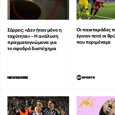
Οι παικταράδες π
Σέρρες: «Δεν ήταν μόνο η
έγιναν ποτέ οι θρ
ταχύτητα» – Η ανάλυση
που περιμέναμε
πραγματογνώμονα για
το σφοδρό δυστύχημα