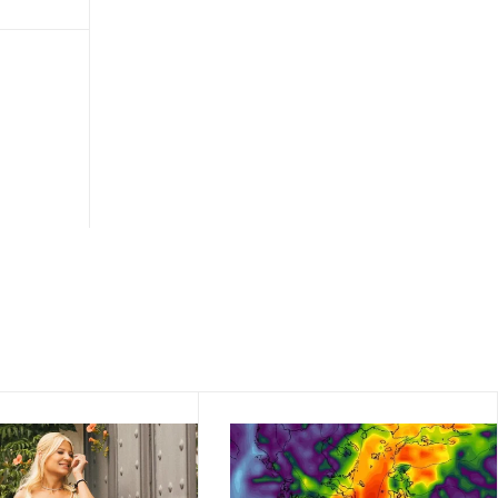
∙
ΕΛΛΑΔΑ
18:29
Φωτιά στην Αττικοβοιωτία: Καρέ-καρέ η
δραματική επιχείρηση διάσωσης 254
πολιτών
∙
ΕΛΛΑΔΑ
18:22
Λευκάδα και Κέρκυρα: Συλλήψεις για
κάνναβη, κοκαΐνη και ναρκωτικά δισκία
∙
ΠΟΛΙΤΙΚΗ
18:13
Κι άλλη αποχώρηση από το κόμμα της
Καρυστιανού - Η ανάρτηση του Νίκου
Μπρουτζάκη - «Γίναμε μάρτυρες μιας
εσωτερικής μετάλλαξης»
∙
ΠΟΔΟΣΦΑΙΡΟ
18:11
Το στήριγμα του Λιονέλ Μέσι, δεν είναι
πλέον στο πλευρό του…