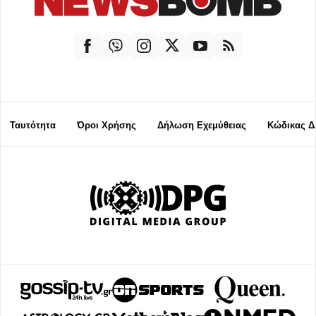
Ταυτότητα
Όροι Χρήσης
Δήλωση Εχεμύθειας
Κώδικας Δ