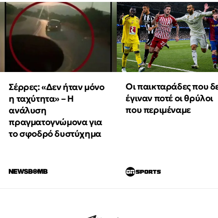
Οι παικταράδες που δ
Σέρρες: «Δεν ήταν μόνο
έγιναν ποτέ οι θρύλοι
η ταχύτητα» – Η
που περιμέναμε
ανάλυση
πραγματογνώμονα για
το σφοδρό δυστύχημα