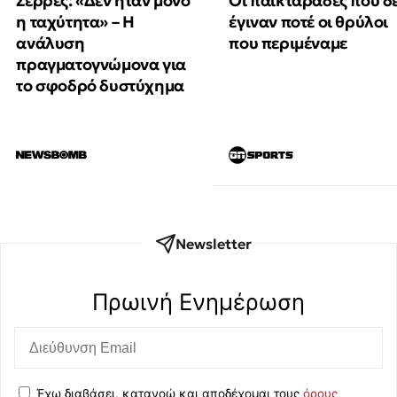
Οι παικταράδες που δ
Σέρρες: «Δεν ήταν μόνο
έγιναν ποτέ οι θρύλοι
η ταχύτητα» – Η
που περιμέναμε
ανάλυση
πραγματογνώμονα για
το σφοδρό δυστύχημα
Newsletter
Πρωινή Eνημέρωση
Έχω διαβάσει, κατανοώ και αποδέχομαι τους
όρους