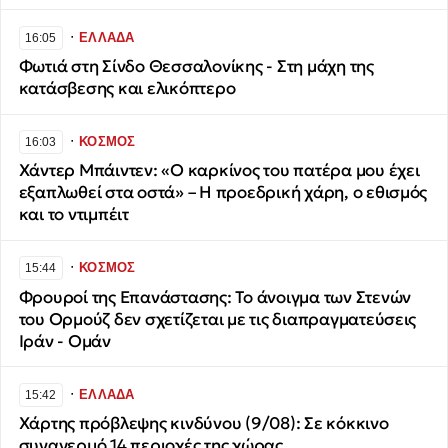
∙
ΕΛΛΑΔΑ
16:05
Φωτιά στη Σίνδο Θεσσαλονίκης - Στη μάχη της
κατάσβεσης και ελικόπτερο
∙
ΚΟΣΜΟΣ
16:03
Χάντερ Μπάιντεν: «Ο καρκίνος του πατέρα μου έχει
εξαπλωθεί στα οστά» – Η προεδρική χάρη, ο εθισμός
και το ντιμπέιτ
∙
ΚΟΣΜΟΣ
15:44
Φρουροί της Επανάστασης: Το άνοιγμα των Στενών
του Ορμούζ δεν σχετίζεται με τις διαπραγματεύσεις
Ιράν - Ομάν
∙
ΕΛΛΑΔΑ
15:42
Χάρτης πρόβλεψης κινδύνου (9/08): Σε κόκκινο
συναγερμό 14 περιοχές της χώρας