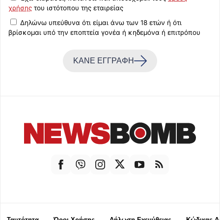
χρήσης
του ιστότοπου της εταιρείας
Δηλώνω υπεύθυνα ότι είμαι άνω των 18 ετών ή ότι
βρίσκομαι υπό την εποπτεία γονέα ή κηδεμόνα ή επιτρόπου
ΚΑΝΕ ΕΓΓΡΑΦΗ
Ταυτότητα
Όροι Χρήσης
Δήλωση Εχεμύθειας
Κώδικας Δ