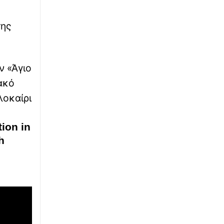
Συντάξεις Σεπτεμβρίου 2026: Οι οριστικές
ημερομηνίες πληρωμής για όλα τα Ταμεία
της
∙
ΕΚΚΛΗΣΙΑ
05:38
Εορτολόγιο 6 Αυγούστου: Σήμερα η μεγάλη
ν «Άγιο
Δεσποτική εορτή της Μεταμόρφωσης του
Σωτήρος
ακό
λοκαίρι
∙
ΚΟΣΜΟΣ
05:26
Γουατεμάλα: Τερματίστηκε η έκρηξη του
ηφαιστείου Φουέγο – Επιστρέφουν στα
ion in
σπίτια τους 1.700 κάτοικοι
h
∙
LIFESTYLE
05:04
Τα σημαντικότερα γεγονότα που
σημειώθηκαν σαν σήμερα 7 Ιουλίου
∙
ΕΛΛΑΔΑ
04:42
Φωτιά: Πορτοκαλί προειδοποίηση – Ο