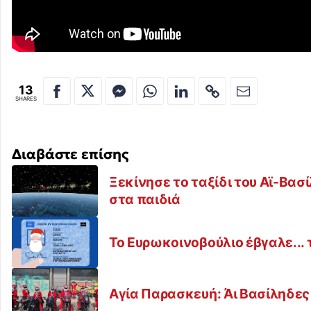
13
SHARES
Διαβάστε επίσης
Ξεκίνησε το ταξίδι του Αϊ-Βασί
στα παιδιά
Το Ευρωκοινοβούλιο έβγαλε...
Αγία Παρασκευή: Άι Βασίληδες