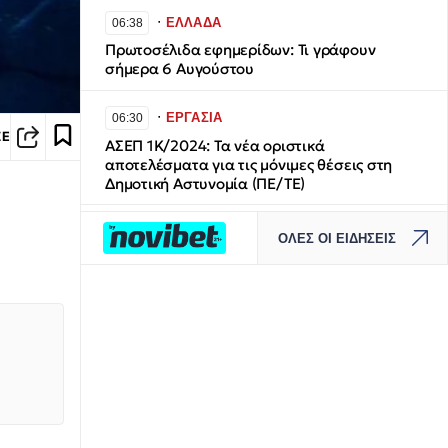
∙
ΕΛΛΑΔΑ
06:38
Πρωτοσέλιδα εφημερίδων: Τι γράφουν
σήμερα 6 Αυγούστου
∙
ΕΡΓΑΣΙΑ
06:30
ΣΕ
ΑΣΕΠ 1Κ/2024: Τα νέα οριστικά
αποτελέσματα για τις μόνιμες θέσεις στη
Δημοτική Αστυνομία (ΠΕ/ΤΕ)
∙
ΚΟΣΜΟΣ
06:18
ΟΛΕΣ ΟΙ ΕΙΔΗΣΕΙΣ
Ομάν: Διπλή έκρηξη σε τάνκερ στα Στενά του
Ορμούζ
∙
ΚΑΙΡΟΣ
06:12
Καιρός: Με υψηλές θερμοκρασίες και ισχυρά
μελτέμια η Πέμπτη – Πού θα σημειωθούν
μπόρες
∙
ΟΙΚΟΝΟΜΙΑ
05:56