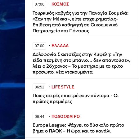
∙
ΚΟΣΜΟΣ
07:06
Τουρκικός καβγάς για την Παναγία Σουμελά:
«Σαν την Μέκκα», είπε επιχειρηματίας–
Επίθεση από καθηγητή σε Οικουμενικό
Πατριαρχείο και Πόντιους
∙
ΕΛΛΑΔΑ
07:00
Δολοφονία Σκωτσέζας στην Κυψέλη: «Την
είδα πεσμένη στο μπάνιο… δεν απαντούσε»,
λέει ο 26χρονος – Το μυστήριο με το τρίτο
πρόσωπο, νέα ντοκουμέντα
∙
LIFESTYLE
06:52
Ποιες σειρές επιστρέφουν σύντομα - Οι
πρώτες πρεμιέρες
∙
ΠΟΔΟΣΦΑΙΡΟ
06:44
Europa League: Ψάχνει το δύσκολο πρώτο
βήμα ο ΠΑΟΚ – Η ώρα και το κανάλι