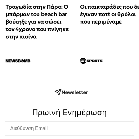
Τραγωδία στην Πάρο: Ο
Οι παικταράδες που δ
μπάρμαν του beach bar
έγιναν ποτέ οι θρύλοι
βούτηξε για να σώσει
που περιμέναμε
τον 4χρονο που πνίγηκε
στην πισίνα
Newsletter
Πρωινή Eνημέρωση