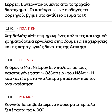
Σέρρες: Βίντεο-ντοκουμέντο από το τροχαίο
δυστύχημα - Το κατέγραψε live ο οδηγός του
φορτηγού, βγήκε στο αντίθετο ρεύμα το ΙΧ
∙
ΠΟΛΙΤΙΚΗ
11:02
Χαρδαλιάς: «Με τεκμηριωμένες πολιτικές και ισχυρά
χρηματοδοτικά εργαλεία στηρίζουμε τις επιχειρήσεις
και τις παραγωγικές δυνάμεις της Αττικής»
∙
LIFESTYLE
11:01
Κι όμως ο Ματ Ντέιμον δεν πάλεψε με τους
Λαιστρυγόνες στην «Οδύσσεια» του Νόλαν - Η
κασκαντέρ με τα «καλύτερα μπράτσα» που τον
αντικατέστησε
∙
ΚΟΣΜΟΣ
11:01
Κονγκό: Τα επιβεβαιωμένα κρούσματα Έμπολα
ξεπέρασαν τα 4.000