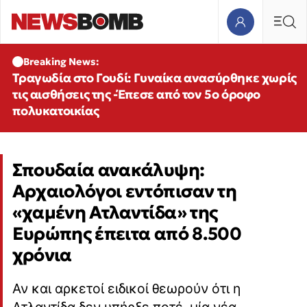
Breaking News:
Τραγωδία στο Γουδί: Γυναίκα ανασύρθηκε χωρίς
τις αισθήσεις της -Έπεσε από τον 5ο όροφο
πολυκατοικίας
Σπουδαία ανακάλυψη:
Αρχαιολόγοι εντόπισαν τη
«χαμένη Ατλαντίδα» της
Ευρώπης έπειτα από 8.500
χρόνια
Αν και αρκετοί ειδικοί θεωρούν ότι η
Ατλαντίδα δεν υπήρξε ποτέ, μία νέα