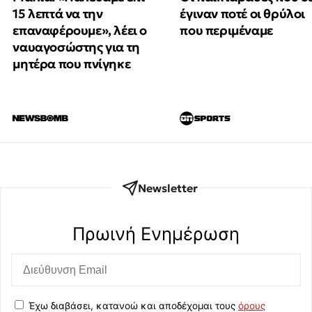
15 λεπτά να την
έγιναν ποτέ οι θρύλοι
επαναφέρουμε», λέει ο
που περιμέναμε
ναυαγοσώστης για τη
μητέρα που πνίγηκε
Newsletter
Πρωινή Eνημέρωση
Έχω διαβάσει, κατανοώ και αποδέχομαι τους
όρους