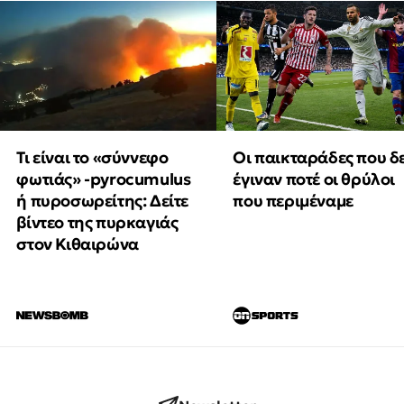
Τι είναι το «σύννεφο
Οι παικταράδες που δ
φωτιάς» -pyrocumulus
έγιναν ποτέ οι θρύλοι
ή πυροσωρείτης: Δείτε
που περιμέναμε
βίντεο της πυρκαγιάς
στον Κιθαιρώνα