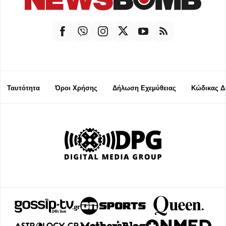
Ταυτότητα
Όροι Χρήσης
Δήλωση Εχεμύθειας
Κώδικας Δ