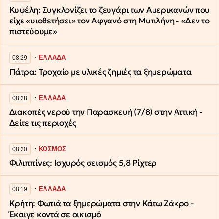
Κυψέλη: Συγκλονίζει το ζευγάρι των Αμερικανών που
είχε «υιοθετήσει» τον Αφγανό στη Μυτιλήνη - «Δεν το
πιστεύουμε»
∙
ΕΛΛΑΔΑ
08:29
Πάτρα: Τροχαίο με υλικές ζημιές τα ξημερώματα
∙
ΕΛΛΑΔΑ
08:28
Διακοπές νερού την Παρασκευή (7/8) στην Αττική -
Δείτε τις περιοχές
∙
ΚΟΣΜΟΣ
08:20
Φιλιππίνες: Ισχυρός σεισμός 5,8 Ρίχτερ
∙
ΕΛΛΑΔΑ
08:19
Κρήτη: Φωτιά τα ξημερώματα στην Κάτω Ζάκρο -
Έκαιγε κοντά σε οικισμό