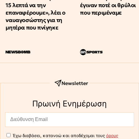
15 λεπτά να την
έγιναν ποτέ οι θρύλοι
επαναφέρουμε», λέει ο
που περιμέναμε
ναυαγοσώστης για τη
μητέρα που πνίγηκε
Newsletter
Πρωινή Eνημέρωση
Έχω διαβάσει, κατανοώ και αποδέχομαι τους
όρους