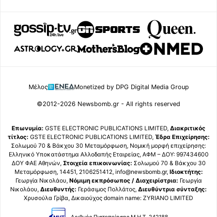
Μέλος
Monetized by DPG Digital Media Group
©2012-2026 Newsbomb.gr - All rights reserved
Επωνυμία:
GSTE ELECTRONIC PUBLICATIONS LIMITED,
Διακριτικός
τίτλος:
GSTE ELECTRONIC PUBLICATIONS LIMITED,
Έδρα Επιχείρησης:
Σολωμού 70 & Βάκχου 30 Μεταμόρφωση, Νομική μορφή επιχείρησης:
Ελληνικό Υποκατάστημα Αλλοδαπής Εταιρείας, ΑΦΜ – ΔΟΥ: 997434600
ΔΟΥ ΦΑΕ Αθηνών,
Στοιχεία επικοινωνίας:
Σολωμού 70 & Βάκχου 30
Μεταμόρφωση, 14451, 2106251412, info@newsbomb.gr,
Ιδιοκτήτης:
Γεωργία Νικολάου,
Νόμιμη εκπρόσωπος / Διαχειρίστρια:
Γεωργία
Νικολάου,
Διευθυντής:
Γεράσιμος Πολλάτος,
Διευθύντρια σύνταξης:
Χρυσούλα Γρίβα, Δικαιούχος domain name: ZYRIANO LIMITED