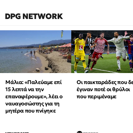
DPG NETWORK
Μάλια: «Παλεύαμε επί
Οι παικταράδες που δ
15 λεπτά να την
έγιναν ποτέ οι θρύλοι
επαναφέρουμε», λέει ο
που περιμέναμε
ναυαγοσώστης για τη
μητέρα που πνίγηκε