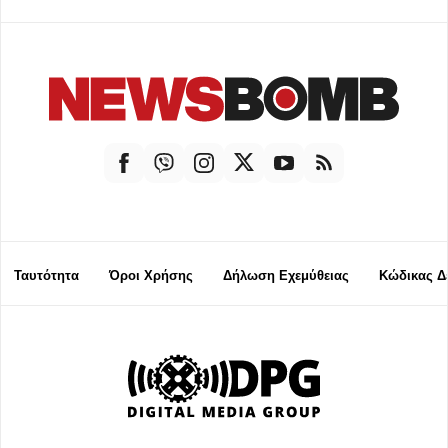
Ταυτότητα
Όροι Χρήσης
Δήλωση Εχεμύθειας
Κώδικας Δ