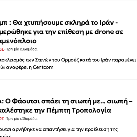
μπ : Θα χτυπήσουμε σκληρά το Ιράν -
μερώθηκε για την επίθεση με drone σε
αμενόπλοιο
·
ΟΣ
Πριν μία εβδομάδα.
οκλεισμός των Στενών του Ορμούζ κατά του Ιράν παραμένει
χύ» αναφέρει η Centcom
: Ο Φάουτσι σπάει τη σιωπή με... σιωπή –
καλέστηκε την Πέμπτη Τροπολογία
·
ΟΣ
Πριν μία εβδομάδα.
υτσι αρνήθηκε να απαντήσει για την προέλευση της
ημίας