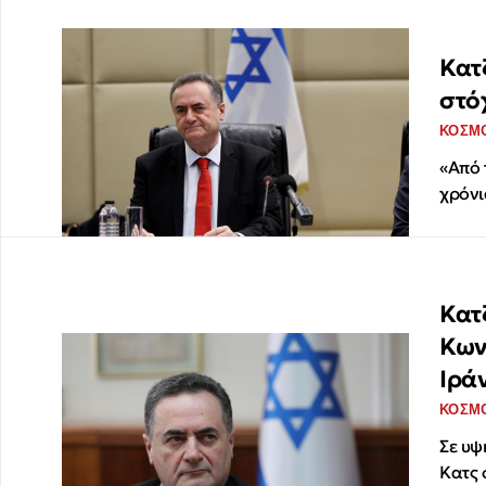
Κατ
στό
ΚΟΣΜ
«Από 
χρόνι
Κατ
Κων
Ιρά
ΚΟΣΜ
Σε υψ
Κατς 