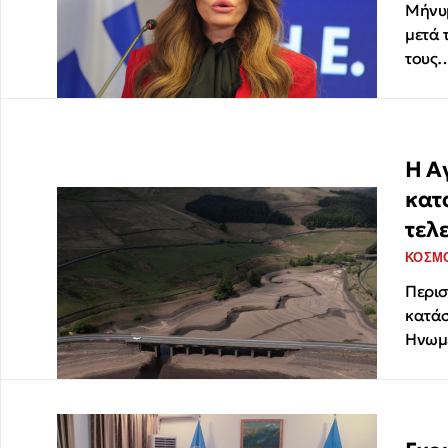
Μήνυμ
μετά 
τους
Η Α
κατ
τελ
ΚΟΣΜ
Περισ
κατάσ
Ηνωμ