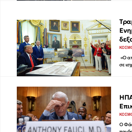
Τρα
Ενη
δεξ
ΚΟΣΜ
«Ο απ
σε ισ
ΗΠΑ
Επι
ΚΟΣΜ
Ο Φάο
πανδ