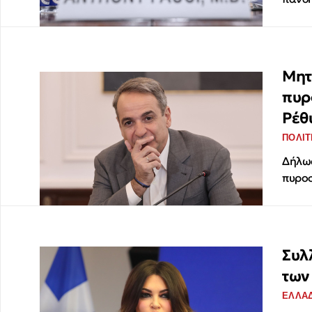
Μητ
πυρ
Ρέθ
ΠΟΛΙΤ
Δήλωσ
πυροσ
Συλ
των
ΕΛΛΑ