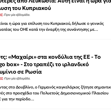
υτέρες από Λευκωσία: Αυτή είναι η ώρα γι
λυση του Κυπριακού
·
ΟΣ
Πριν μία εβδομάδα.
είναι η ώρα για επίλυση του Κυπριακού, δήλωσε ο γενικός
ατέας του ΟΗΕ κατά την έναρξη της συνάντησης με…
τς: «Μαχαίρι» στα κονδύλια της ΕΕ - Το
go box» - Στο τραπέζι το ιρλανδικό
υμίνιο σε Ρωσία
·
ΟΣ
Πριν μία εβδομάδα.
τας στο Δουβλίνο, ο Γερμανός καγκελάριος ζήτησε σημαντικ
ές στο προσχέδιο του Πολυετούς Δημοσιονομικού Πλαισίου
Ε για την περίοδο…