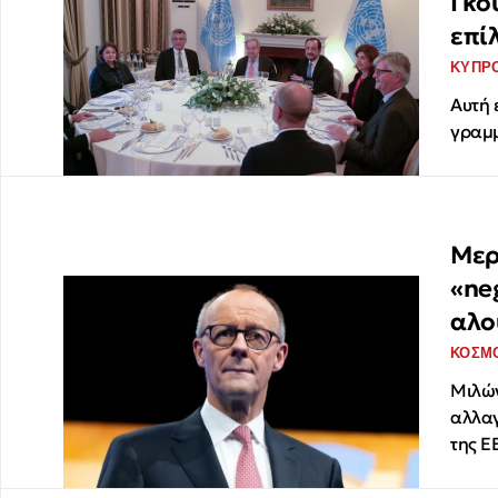
Γκο
επί
ΚΥΠΡ
Αυτή 
γραμμ
Μερ
«ne
αλο
ΚΟΣΜ
Μιλών
αλλαγ
της Ε