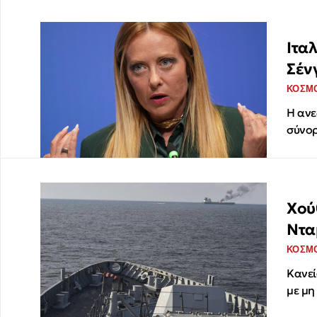
Ιτα
Σέν
ΚΟΣΜ
Η ανε
σύνορ
Χού
Ντα
ΚΟΣΜ
Κανεί
με μη