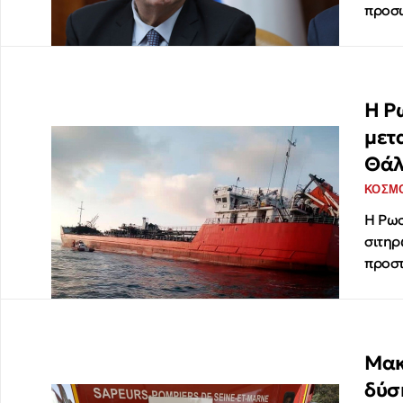
προσ
Η Ρ
μετ
Θά
ΚΟΣΜ
Η Ρωσ
σιτηρ
προσ
Μακ
δύσ