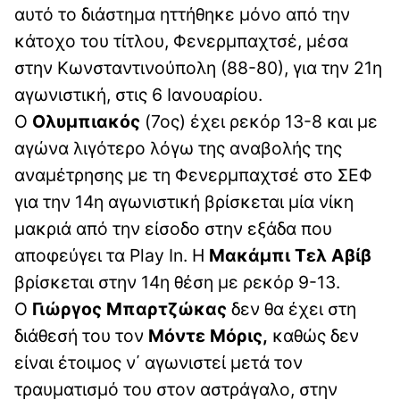
αυτό το διάστημα ηττήθηκε μόνο από την
κάτοχο του τίτλου, Φενερμπαχτσέ, μέσα
στην Κωνσταντινούπολη (88-80), για την 21η
αγωνιστική, στις 6 Ιανουαρίου.
Ο
Ολυμπιακός
(7ος) έχει ρεκόρ 13-8 και με
αγώνα λιγότερο λόγω της αναβολής της
αναμέτρησης με τη Φενερμπαχτσέ στο ΣΕΦ
για την 14η αγωνιστική βρίσκεται μία νίκη
μακριά από την είσοδο στην εξάδα που
αποφεύγει τα Play In. H
Μακάμπι
Τελ
Αβίβ
βρίσκεται στην 14η θέση με ρεκόρ 9-13.
Ο
Γιώργος Μπαρτζώκας
δεν θα έχει στη
διάθεσή του τον
Μόντε Μόρις,
καθώς δεν
είναι έτοιμος ν΄ αγωνιστεί μετά τον
τραυματισμό του στον αστράγαλο, στην