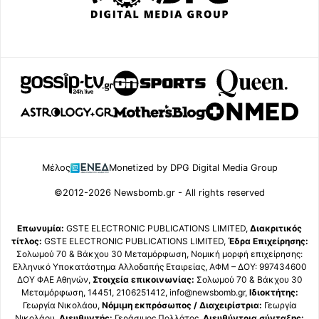
Μέλος
Monetized by DPG Digital Media Group
©2012-2026 Newsbomb.gr - All rights reserved
Επωνυμία:
GSTE ELECTRONIC PUBLICATIONS LIMITED,
Διακριτικός
τίτλος:
GSTE ELECTRONIC PUBLICATIONS LIMITED,
Έδρα Επιχείρησης:
Σολωμού 70 & Βάκχου 30 Μεταμόρφωση, Νομική μορφή επιχείρησης:
Ελληνικό Υποκατάστημα Αλλοδαπής Εταιρείας, ΑΦΜ – ΔΟΥ: 997434600
ΔΟΥ ΦΑΕ Αθηνών,
Στοιχεία επικοινωνίας:
Σολωμού 70 & Βάκχου 30
Μεταμόρφωση, 14451, 2106251412, info@newsbomb.gr,
Ιδιοκτήτης:
Γεωργία Νικολάου,
Νόμιμη εκπρόσωπος / Διαχειρίστρια:
Γεωργία
Νικολάου,
Διευθυντής:
Γεράσιμος Πολλάτος,
Διευθύντρια σύνταξης: