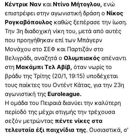
Κέντρικ Ναν
και
Ντίνο Μήτογλου,
ενώ
επιστρέφει στην αγωνιστική δράση ο
Νίκος
Ρογκαβόπουλος
καθώς ξεπέρασε την ίωση.
Την 3η διαδοχική νίκη του, μετά από αυτές
που προηγήθηκαν επί των Μπάγερν
Μονάχου στο ΣΕΦ και Παρτιζάν στο
Βελιγράδι, αναζητά ο
Ολυμπιακός
απέναντι
στη
Μακάμπι Τελ Αβίβ,
όταν νωρίς το
βράδυ της Τρίτης (20/1, 19:15) υποδέχεται
τους παίκτες του Οντέντ Κάτας, για την 23η
αγωνιστική της
Euroleague.
Η ομάδα του Πειραιά διανύει την καλύτερη
περίοδό της μέχρι στιγμής την τρέχουσα
σεζόν μετρώντας
πέντε νίκες στα
τελευταία έξι παιχνίδια της
. Ουσιαστικά, σ'