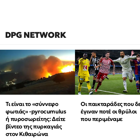
DPG NETWORK
Τι είναι το «σύννεφο
Οι παικταράδες που δ
φωτιάς» -pyrocumulus
έγιναν ποτέ οι θρύλοι
ή πυροσωρείτης: Δείτε
που περιμέναμε
βίντεο της πυρκαγιάς
στον Κιθαιρώνα