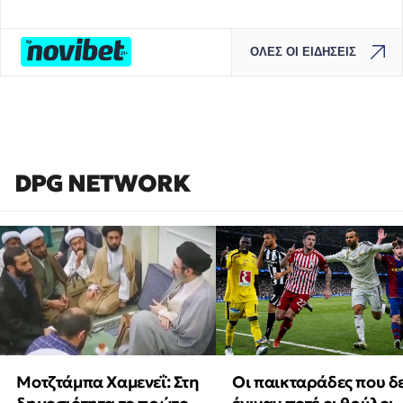
ΟΛΕΣ ΟΙ ΕΙΔΗΣΕΙΣ
DPG NETWORK
Μοτζτάμπα Χαμενεΐ: Στη
Οι παικταράδες που δ