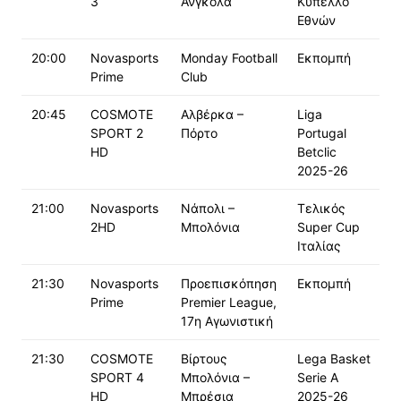
3
Ανγκόλα
Κύπελλο
Εθνών
20:00
Novasports
Monday Football
Εκπομπή
Prime
Club
20:45
COSMOTE
Αλβέρκα –
Liga
SPORT 2
Πόρτο
Portugal
HD
Betclic
2025-26
21:00
Novasports
Νάπολι –
Τελικός
2HD
Μπολόνια
Super Cup
Ιταλίας
21:30
Novasports
Προεπισκόπηση
Εκπομπή
Prime
Premier League,
17η Αγωνιστική
21:30
COSMOTE
Βίρτους
Lega Basket
SPORT 4
Μπολόνια –
Serie A
HD
Μπρέσια
2025-26