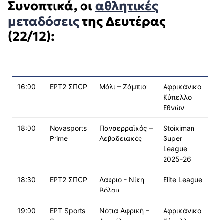
Συνοπτικά, οι
αθλητικές
μεταδόσεις
της Δευτέρας
(22/12):
16:00
ΕΡΤ2 ΣΠΟΡ
Μάλι – Ζάμπια
Αφρικάνικο
Κύπελλο
Εθνών
18:00
Novasports
Πανσερραϊκός –
Stoiximan
Prime
Λεβαδειακός
Super
League
2025-26
18:30
ΕΡΤ2 ΣΠΟΡ
Λαύριο - Νίκη
Elite League
Βόλου
19:00
ΕΡΤ Sports
Νότια Αφρική –
Αφρικάνικο