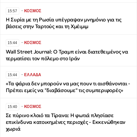
∙
ΚΟΣΜΟΣ
15:57
Η Συρία με τη Ρωσία υπέγραψαν μνημόνιο για τις
βάσεις στην Ταρτούς και τη Χμέιμιμ
∙
ΚΟΣΜΟΣ
15:44
Wall Street Journal: Ο Τραμπ είναι διατεθειμένος να
τερματίσει τον πόλεμο στο Ιράν
∙
ΕΛΛΑΔΑ
15:44
«Τα ψάρια δεν μπορούν να μας πουν τι αισθάνονται -
Πρέπει εμείς να "διαβάσουμε" τις συμπεριφορές»
∙
ΚΟΣΜΟΣ
15:40
Σε πύρινο κλοιό τα Τίρανα: Η φωτιά πλησίασε
επικίνδυνα κατοικημένες περιοχές - Εκκενώθηκαν
χωριά