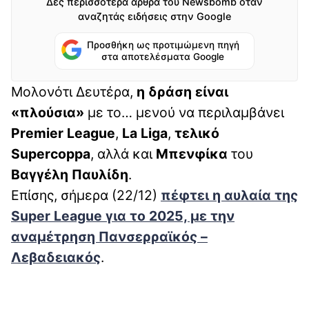
Δες περισσότερα άρθρα του Newsbomb όταν
αναζητάς ειδήσεις στην Google
Προσθήκη ως προτιμώμενη πηγή
στα αποτελέσματα Google
Μολονότι Δευτέρα,
η δράση είναι
«πλούσια»
με το… μενού να περιλαμβάνει
Premier League
,
La Liga
,
τελικό
Supercoppa
, αλλά και
Μπενφίκα
του
Βαγγέλη Παυλίδη
.
Επίσης, σήμερα (22/12)
πέφτει η αυλαία της
Super League για το 2025, με την
αναμέτρηση Πανσερραϊκός –
Λεβαδειακός
.