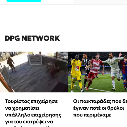
DPG NETWORK
Τουρίστας επιχείρησε
Οι παικταράδες που δ
να χρηματίσει
έγιναν ποτέ οι θρύλοι
υπάλληλο επιχείρησης
που περιμέναμε
για του επιτρέψει να