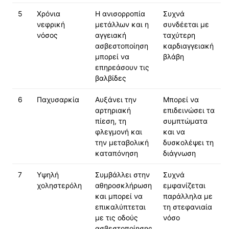
5
Χρόνια
Η ανισορροπία
Συχνά
νεφρική
μετάλλων και η
συνδέεται με
νόσος
αγγειακή
ταχύτερη
ασβεστοποίηση
καρδιαγγειακή
μπορεί να
βλάβη
επηρεάσουν τις
βαλβίδες
6
Παχυσαρκία
Αυξάνει την
Μπορεί να
αρτηριακή
επιδεινώσει τα
πίεση, τη
συμπτώματα
φλεγμονή και
και να
την μεταβολική
δυσκολέψει τη
καταπόνηση
διάγνωση
7
Υψηλή
Συμβάλλει στην
Συχνά
χοληστερόλη
αθηροσκλήρωση
εμφανίζεται
και μπορεί να
παράλληλα με
επικαλύπτεται
τη στεφανιαία
με τις οδούς
νόσο
ασβεστοποίησης