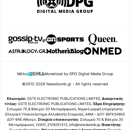
Μέλος
Monetized by DPG Digital Media Group
©2012-2026 Newsbomb.gr - All rights reserved
Επωνυμία:
GSTE ELECTRONIC PUBLICATIONS LIMITED,
Διακριτικός
τίτλος:
GSTE ELECTRONIC PUBLICATIONS LIMITED,
Έδρα Επιχείρησης:
Σολωμού 70 & Βάκχου 30 Μεταμόρφωση, Νομική μορφή επιχείρησης:
Ελληνικό Υποκατάστημα Αλλοδαπής Εταιρείας, ΑΦΜ – ΔΟΥ: 997434600
ΔΟΥ ΦΑΕ Αθηνών,
Στοιχεία επικοινωνίας:
Σολωμού 70 & Βάκχου 30
Μεταμόρφωση, 14451, 2106251412, info@newsbomb.gr,
Ιδιοκτήτης:
Γεωργία Νικολάου,
Νόμιμη εκπρόσωπος / Διαχειρίστρια:
Γεωργία