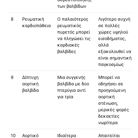
των βαλβίδων
8
Ρευματική
Ο παλαιότερος
Λιγότερο συχνή
καρδιοπάθεια
ρευματικός
σε πολλές
πυρετός μπορεί
χώρες υψηλού
να πληγώσει τις
εισοδήματος,
καρδιακές
αλλά
βαλβίδες
εξακολουθεί να
είναι σημαντική
παγκοσμίως
9
Δίπτυχη
Μια συγγενής
Μπορεί να
αορτική
βαλβίδα με δύο
οδηγήσει σε
βαλβίδα
πτερύγια αντί
προηγούμενη
για τρία
αορτική
στένωση,
μερικές φορές
δεκαετίες
νωρίτερα
10
Αορτικό
Ιδιαίτερα
Απαιτείται