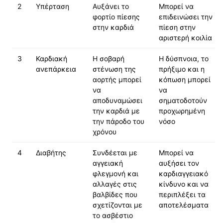
2
Υπέρταση
Αυξάνει το
Μπορεί να
φορτίο πίεσης
επιδεινώσει την
στην καρδιά
πίεση στην
αριστερή κοιλία
3
Καρδιακή
Η σοβαρή
Η δύσπνοια, το
ανεπάρκεια
στένωση της
πρήξιμο και η
αορτής μπορεί
κόπωση μπορεί
να
να
αποδυναμώσει
σηματοδοτούν
την καρδιά με
προχωρημένη
την πάροδο του
νόσο
χρόνου
4
Διαβήτης
Συνδέεται με
Μπορεί να
αγγειακή
αυξήσει τον
φλεγμονή και
καρδιαγγειακό
αλλαγές στις
κίνδυνο και να
βαλβίδες που
περιπλέξει τα
σχετίζονται με
αποτελέσματα
το ασβέστιο