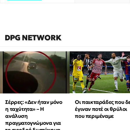
DPG NETWORK
Οι παικταράδες που δ
Σέρρες: «Δεν ήταν μόνο
έγιναν ποτέ οι θρύλοι
η ταχύτητα» – Η
που περιμέναμε
ανάλυση
πραγματογνώμονα για
το σφοδρό δυστύχημα