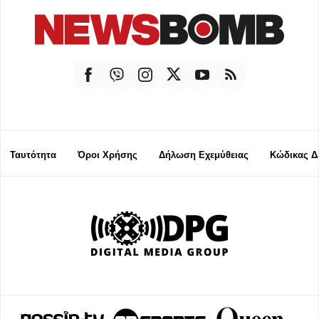
Ταυτότητα
Όροι Χρήσης
Δήλωση Εχεμύθειας
Κώδικας Δ