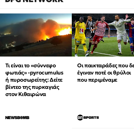
Τι είναι το «σύννεφο
Οι παικταράδες που δ
φωτιάς» -pyrocumulus
έγιναν ποτέ οι θρύλοι
ή πυροσωρείτης: Δείτε
που περιμέναμε
βίντεο της πυρκαγιάς
στον Κιθαιρώνα