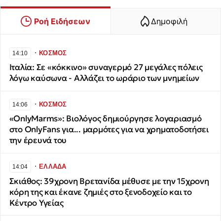
Ροή Ειδήσεων
Δημοφιλή
∙
ΚΟΣΜΟΣ
14:10
Ιταλία: Σε «κόκκινο» συναγερμό 27 μεγάλες πόλεις
λόγω καύσωνα - Αλλάζει το ωράριο των μνημείων
∙
ΚΟΣΜΟΣ
14:06
«OnlyMarms»: Βιολόγος δημιούργησε λογαριασμό
στο OnlyFans για... μαρμότες για να χρηματοδοτήσει
την έρευνά του
∙
ΕΛΛΑΔΑ
14:04
Σκιάθος: 39χρονη Βρετανίδα μέθυσε με την 15χρονη
κόρη της και έκανε ζημιές στο ξενοδοχείο και το
Κέντρο Υγείας