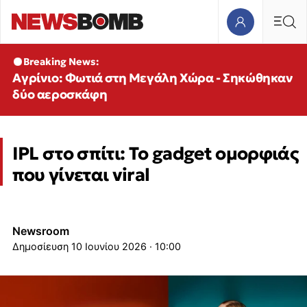
Breaking News:
Αγρίνιο: Φωτιά στη Μεγάλη Χώρα - Σηκώθηκαν
δύο αεροσκάφη
IPL στο σπίτι: Το gadget ομορφιάς
που γίνεται viral
Newsroom
10 Ιουνίου 2026 · 10:00