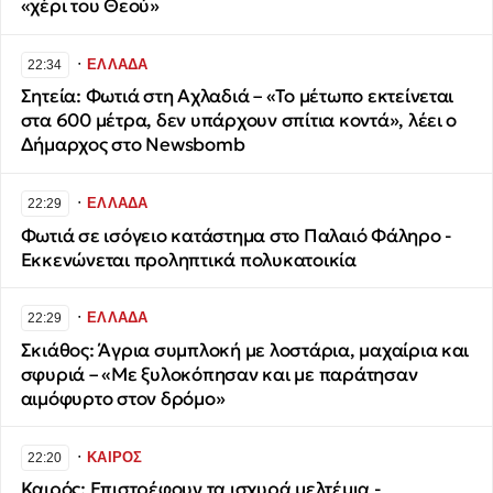
«χέρι του Θεού»
∙
ΕΛΛΑΔΑ
22:34
Σητεία: Φωτιά στη Αχλαδιά – «Το μέτωπο εκτείνεται
στα 600 μέτρα, δεν υπάρχουν σπίτια κοντά», λέει ο
Δήμαρχος στο Newsbomb
∙
ΕΛΛΑΔΑ
22:29
Φωτιά σε ισόγειο κατάστημα στο Παλαιό Φάληρο -
Εκκενώνεται προληπτικά πολυκατοικία
∙
ΕΛΛΑΔΑ
22:29
Σκιάθος: Άγρια συμπλοκή με λοστάρια, μαχαίρια και
σφυριά – «Με ξυλοκόπησαν και με παράτησαν
αιμόφυρτο στον δρόμο»
∙
ΚΑΙΡΟΣ
22:20
Καιρός: Επιστρέφουν τα ισχυρά μελτέμια -