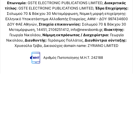
Επωνυμία:
GSTE ELECTRONIC PUBLICATIONS LIMITED,
Διακριτικός
τίτλος:
GSTE ELECTRONIC PUBLICATIONS LIMITED,
Έδρα Επιχείρησης:
Σολωμού 70 & Βάκχου 30 Μεταμόρφωση, Νομική μορφή επιχείρησης:
Ελληνικό Υποκατάστημα Αλλοδαπής Εταιρείας, ΑΦΜ – ΔΟΥ: 997434600
ΔΟΥ ΦΑΕ Αθηνών,
Στοιχεία επικοινωνίας:
Σολωμού 70 & Βάκχου 30
Μεταμόρφωση, 14451, 2106251412, info@newsbomb.gr,
Ιδιοκτήτης:
Γεωργία Νικολάου,
Νόμιμη εκπρόσωπος / Διαχειρίστρια:
Γεωργία
Νικολάου,
Διευθυντής:
Γεράσιμος Πολλάτος,
Διευθύντρια σύνταξης:
Χρυσούλα Γρίβα, Δικαιούχος domain name: ZYRIANO LIMITED
Αριθμός Πιστοποίησης Μ.Η.Τ. 242188