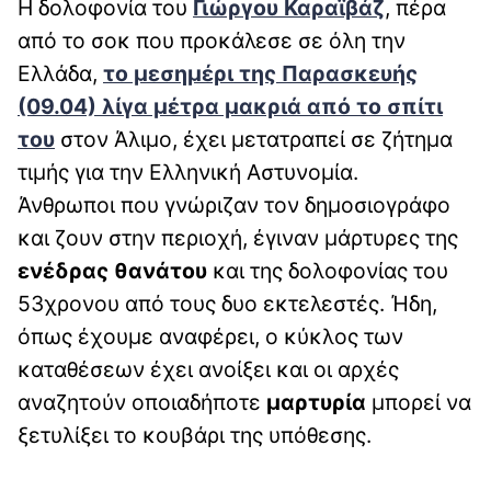
Η δολοφονία του
Γιώργου Καραϊβάζ
, πέρα
από το σοκ που προκάλεσε σε όλη την
Ελλάδα,
το μεσημέρι της Παρασκευής
(09.04) λίγα μέτρα μακριά από το σπίτι
του
στον Άλιμο, έχει μετατραπεί σε ζήτημα
τιμής για την Ελληνική Αστυνομία.
Άνθρωποι που γνώριζαν τον δημοσιογράφο
και ζουν στην περιοχή, έγιναν μάρτυρες της
ενέδρας θανάτου
και της δολοφονίας του
53χρονου από τους δυο εκτελεστές. Ήδη,
όπως έχουμε αναφέρει, ο κύκλος των
καταθέσεων έχει ανοίξει και οι αρχές
αναζητούν οποιαδήποτε
μαρτυρία
μπορεί να
ξετυλίξει το κουβάρι της υπόθεσης.