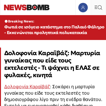
Breaking News:
Φωτιά σε ισόγειο κατάστημα στο Παλαιό Φάληρο
- Εκκενώνεται προληπτικά πολυκατοικία
Δολοφονία Καραϊβάζ: Μαρτυρία
γυναίκας που είδε τους
εκτελεστές - Τι ψάχνει η ΕΛΑΣ σε
φυλακές, κινητά
Δολοφονία Καραϊβάζ
: Σοκάρει η μαρτυρία
γυναίκας που είδε τους εκτελεστές του
δημοσιογράφου λίγο πριν τη ενέδρα θανάτου.
Εντολή να ενεργοποιηθεί κάθε διαθέσιμη