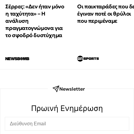
Οι παικταράδες που δ
Σέρρες: «Δεν ήταν μόνο
έγιναν ποτέ οι θρύλοι
η ταχύτητα» – Η
που περιμέναμε
ανάλυση
πραγματογνώμονα για
το σφοδρό δυστύχημα
Newsletter
Πρωινή Eνημέρωση