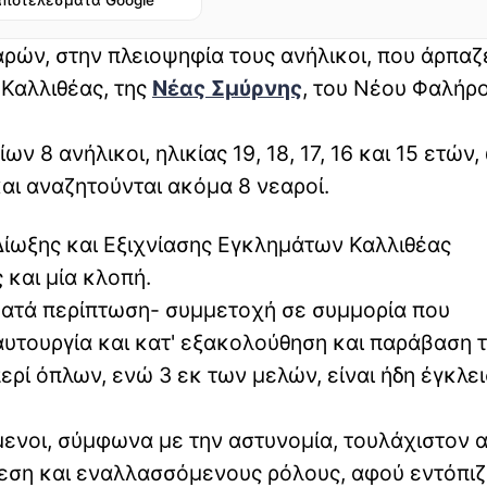
αποτελέσματα Google
ών, στην πλειοψηφία τους ανήλικοι, που άρπαζε
 Καλλιθέας, της
Νέας Σμύρνης
, του Νέου Φαλήρο
 8 ανήλικοι, ηλικίας 19, 18, 17, 16 και 15 ετών,
αι αναζητούνται ακόμα 8 νεαροί.
Δίωξης και Εξιχνίασης Εγκλημάτων Καλλιθέας
 και μία κλοπή.
-κατά περίπτωση- συμμετοχή σε συμμορία που
αυτουργία και κατ' εξακολούθηση και παράβαση 
ρί όπλων, ενώ 3 εκ των μελών, είναι ήδη έγκλει
μενοι, σύμφωνα με την αστυνομία, τουλάχιστον α
θεση και εναλλασσόμενους ρόλους, αφού εντόπιζ