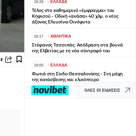
∙
ΕΛΛΑΔΑ
16:26
Τέλος στο καθημερινό «έμφραγμα» του
Κηφισού - Οδική «ανάσα» 40 χλμ. ο νέος
άξονας Ελευσίνα-Οινόφυτα
∙
ΑΘΛΗΤΙΚΑ
16:17
Στέφανος Τσιτσιπάς: Απόδραση στα βουνά
της Ελβετίας με τη νέα σύντροφό του
ΣΕ
∙
ΕΛΛΑΔΑ
16:05
Φωτιά στη Σίνδο Θεσσαλονίκης - Στη μάχη
της κατάσβεσης και ελικόπτερο
ΟΛΕΣ ΟΙ ΕΙΔΗΣΕΙΣ
∙
ΚΟΣΜΟΣ
16:03
Χάντερ Μπάιντεν: «Ο καρκίνος του πατέρα
μου έχει εξαπλωθεί στα οστά» – Η προεδρική
χάρη, ο εθισμός και το ντιμπέιτ
∙
ΚΟΣΜΟΣ
15:44