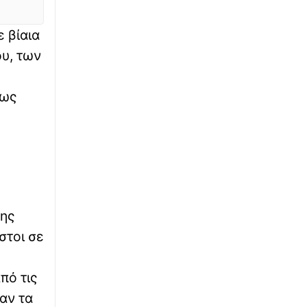
Φρουροί της Επανάστασης: Το άνοιγμα των
Στενών του Ορμούζ δεν σχετίζεται με τις
διαπραγματεύσεις Ιράν - Ομάν
 βίαια
υ, των
∙
ΕΛΛΑΔΑ
15:42
Χάρτης πρόβλεψης κινδύνου (9/08): Σε
κόκκινο συναγερμό 14 περιοχές της χώρας
 ως
∙
ΠΟΔΟΣΦΑΙΡΟ
15:40
Θρήνος για τον Λιονέλ Μέσι: Πέθανε ο
πατέρας του, Χόρχε
∙
ΚΟΣΜΟΣ
15:23
Πύραυλος έπληξε πλοίο της ADNOC στα
της
Στενά του Ορμούζ
στοι σε
∙
LIFESTYLE
15:20
πό τις
Αντόνιο Μπαντέρας: «Ήξερα πως κάποτε θα
επέστρεφα στην πατρίδα μου»
αν τα