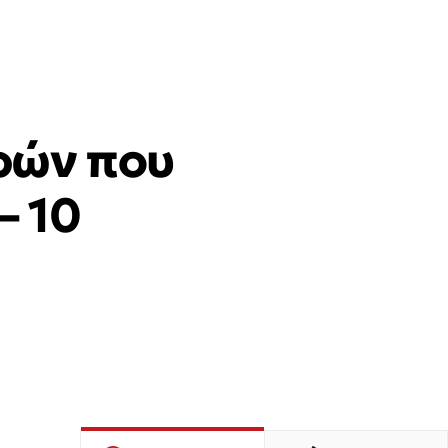
ρών που
– 10