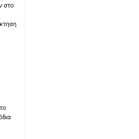
ν στο
∙
ΚΟΣΜΟΣ
15:03
Ταϊλάνδη: Τρομακτικά βίντεο από το
μακελειό σε σχολείο με δράστη έναν
όκτηση
14χρονο
∙
ΟΙΚΟΝΟΜΙΑ
14:58
Τουρισμός για όλους: Ποια ΑΦΜ κάνουν
αίτηση σήμερα (8/8) – Όλες οι ημερομηνίες
∙
ΑΣΤΥΝΟΜΙΚΟ
14:52
Αττική: Τρεις συλλήψεις για υδροπονική
καλλιέργεια κάνναβης
∙
ΕΛΛΑΔΑ
14:40
το
Ψάθα: Νέες ρίψεις νερού από αέρος υπό τον
φόβο αναζωπυρώσεων – Βίντεο
όδια
∙
ΚΟΣΜΟΣ
14:40