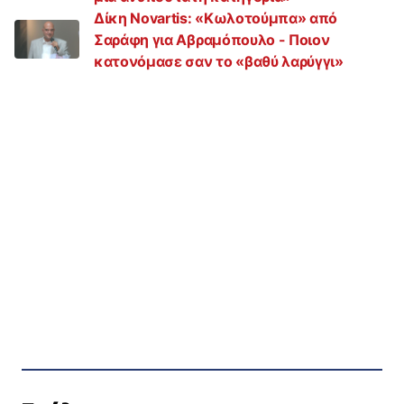
Δίκη Novartis: «Κωλοτούμπα» από
Σαράφη για Αβραμόπουλο - Ποιον
κατονόμασε σαν το «βαθύ λαρύγγι»