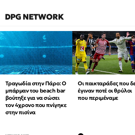
DPG NETWORK
Τραγωδία στην Πάρο: Ο
Οι παικταράδες που δ
μπάρμαν του beach bar
έγιναν ποτέ οι θρύλοι
βούτηξε για να σώσει
που περιμέναμε
τον 4χρονο που πνίγηκε
στην πισίνα