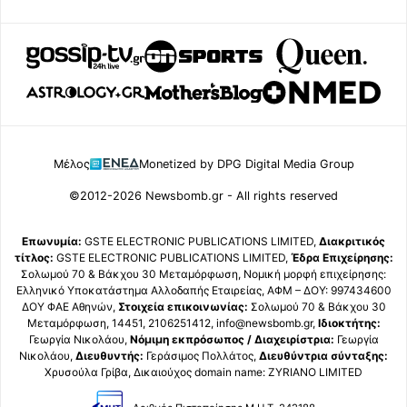
Μέλος
Monetized by DPG Digital Media Group
©2012-2026 Newsbomb.gr - All rights reserved
Επωνυμία:
GSTE ELECTRONIC PUBLICATIONS LIMITED,
Διακριτικός
τίτλος:
GSTE ELECTRONIC PUBLICATIONS LIMITED,
Έδρα Επιχείρησης:
Σολωμού 70 & Βάκχου 30 Μεταμόρφωση, Νομική μορφή επιχείρησης:
Ελληνικό Υποκατάστημα Αλλοδαπής Εταιρείας, ΑΦΜ – ΔΟΥ: 997434600
ΔΟΥ ΦΑΕ Αθηνών,
Στοιχεία επικοινωνίας:
Σολωμού 70 & Βάκχου 30
Μεταμόρφωση, 14451, 2106251412, info@newsbomb.gr,
Ιδιοκτήτης:
Γεωργία Νικολάου,
Νόμιμη εκπρόσωπος / Διαχειρίστρια:
Γεωργία
Νικολάου,
Διευθυντής:
Γεράσιμος Πολλάτος,
Διευθύντρια σύνταξης:
Χρυσούλα Γρίβα, Δικαιούχος domain name: ZYRIANO LIMITED