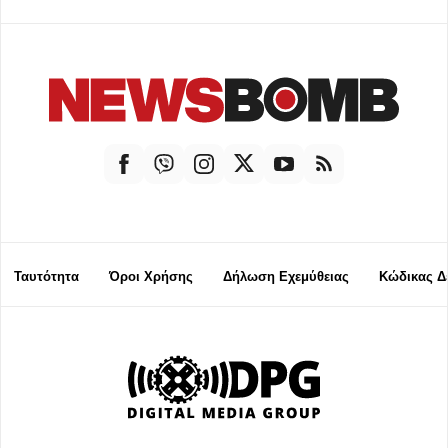
Ταυτότητα
Όροι Χρήσης
Δήλωση Εχεμύθειας
Κώδικας Δ