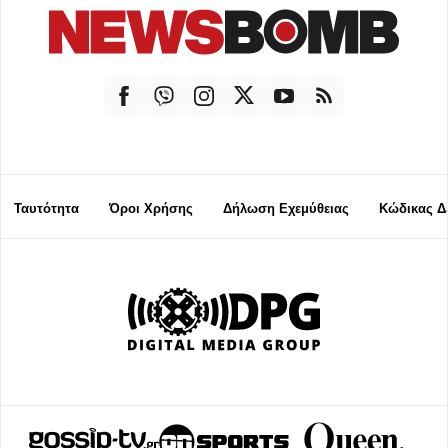
Ταυτότητα
Όροι Χρήσης
Δήλωση Εχεμύθειας
Κώδικας Δ