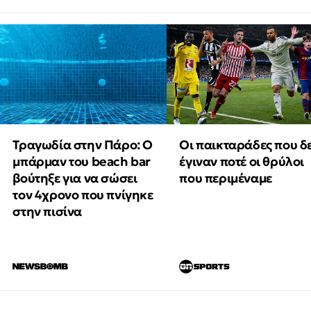
Τραγωδία στην Πάρο: Ο
Οι παικταράδες που δ
μπάρμαν του beach bar
έγιναν ποτέ οι θρύλοι
βούτηξε για να σώσει
που περιμέναμε
τον 4χρονο που πνίγηκε
στην πισίνα