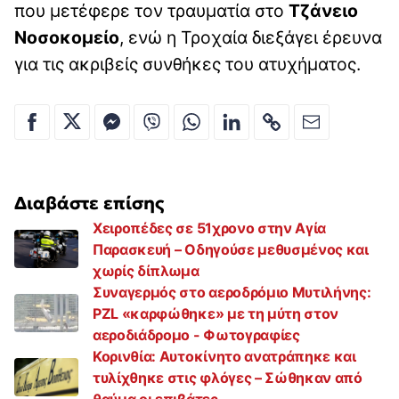
που μετέφερε τον τραυματία στο
Τζάνειο
Νοσοκομείο
, ενώ η Τροχαία διεξάγει έρευνα
για τις ακριβείς συνθήκες του ατυχήματος.
Διαβάστε επίσης
Χειροπέδες σε 51χρονο στην Αγία
Παρασκευή – Οδηγούσε μεθυσμένος και
χωρίς δίπλωμα
Συναγερμός στο αεροδρόμιο Μυτιλήνης:
PZL «καρφώθηκε» με τη μύτη στον
αεροδιάδρομο - Φωτογραφίες
Κορινθία: Αυτοκίνητο ανατράπηκε και
τυλίχθηκε στις φλόγες – Σώθηκαν από
θαύμα οι επιβάτες