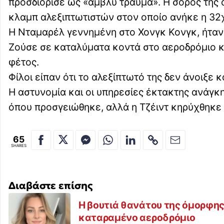
προσδιόρισε ως «αμβλύ τραύμα». Η σορός της
κλαμπ αλεξιπτωτιστών στον οποίο ανήκε η 32
Η Νταμαρέλ γεννημένη στο Χονγκ Κονγκ, ήταν 
Ζούσε σε καταλύματα κοντά στο αεροδρόμιο κ
φέτος.
Φίλοι είπαν ότι το αλεξίπτωτό της δεν άνοιξε
Η αστυνομία και οι υπηρεσίες έκτακτης ανάγκη
όπου προσγειώθηκε, αλλά η Τζέιντ κηρύχθηκε 
65
SHARES
Διαβάστε επίσης
Η βουτιά θανάτου της όμορφης 
καταραμένο αεροδρόμιο