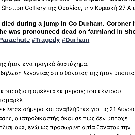
hotton Colliery της Ουαλίας, την Κυριακή 27 Απ
ly died during a jump in Co Durham. Coroner 
 She was pronounced dead on farmland in Sh
Parachute
#Tragedy
#Durham
της ήταν ένα τραγικό δυστύχημα.
δήλωση λέγοντας ότι ο θάνατός της ήταν ύποπτο
ικοπραξία ή αμέλεια εκ μέρους του κέντρου
Νταμαρέλ.
ξεκίνησε σήμερα και αναβλήθηκε για τις 21 Αυγού
όασης, ο ιατροδικαστής άκουσε πώς δεν υπήρχε
λισμού», ενώ ως προσωρινή αιτία θανάτου την