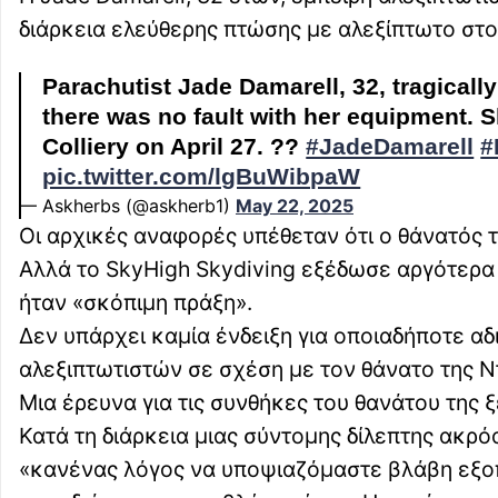
διάρκεια ελεύθερης πτώσης με αλεξίπτωτο στο S
Parachutist Jade Damarell, 32, tragical
there was no fault with her equipment.
Colliery on April 27. ??
#JadeDamarell
#
pic.twitter.com/lgBuWibpaW
— Askherbs (@askherb1)
May 22, 2025
Οι αρχικές αναφορές υπέθεταν ότι ο θάνατός 
Αλλά το SkyHigh Skydiving εξέδωσε αργότερα 
ήταν «σκόπιμη πράξη».
Δεν υπάρχει καμία ένδειξη για οποιαδήποτε αδ
αλεξιπτωτιστών σε σχέση με τον θάνατο της 
Μια έρευνα για τις συνθήκες του θανάτου της 
Κατά τη διάρκεια μιας σύντομης δίλεπτης ακρ
«κανένας λόγος να υποψιαζόμαστε βλάβη εξοπ