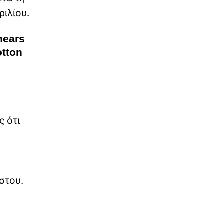
ριλίου.
∙
ΜΠΑΣΚΕΤ
13:46
Μπλόκο στο ΣΕΦ από το Ελεγκτικό Συνέδριο:
hears
Ακύρωσε τον διαγωνισμό και όρισε νέο για
τις 10 Σεπτέμβρη
otton
∙
ΕΛΛΑΔΑ
13:41
Κρήτη: Νεκρός άνδρας στην παραλία της
Αγίας Μαρίνας - Υπέστη ανακοπή
ς ότι
∙
ΕΛΛΑΔΑ
13:31
Αίγιο: Θλίψη για τον οδηγό ΚΤΕΛ που υπέστη
ανακοπή καθώς οδηγούσε
∙
ΠΟΛΙΤΙΚΗ
13:29
στου.
«Go, Alexi, for Mayor!»: Ο Κικίλιας στηρίζει
την υποψηφιότητα του Αλέξη Γιαννούλια για
τη δημαρχία του Σικάγο