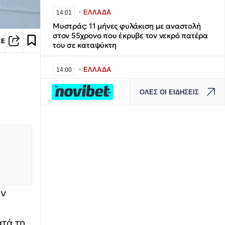
∙
ΕΛΛΑΔΑ
14:01
Μυστράς: 11 μήνες φυλάκιση με αναστολή
στον 55χρονο που έκρυβε τον νεκρό πατέρα
ΣΕ
του σε καταψύκτη
∙
ΕΛΛΑΔΑ
14:00
Τι λέει ο Φαίδων Καραϊωσηφίδης για το εάν
ΟΛΕΣ ΟΙ ΕΙΔΗΣΕΙΣ
τα νέα Canadair 515 θα επιχειρούν νύχτα
∙
ΕΛΛΑΔΑ
13:58
Κρήτη: Νεκρός 64χρονος άνδρας σε πισίνα
ξενοδοχείου στα Χανιά - Συνελήφθη ο
ιδιοκτήτης
∙
ΕΛΛΑΔΑ
13:57
Οι κρυμμένες λίμνες της Εύβοιας: Τα
ον
εγκαταλελειμμένα ορυχεία που
μεταμορφώθηκαν σε επίγειο παράδεισο -
Εντυπωσιακές αεροφωτογραφίες
ατά τη