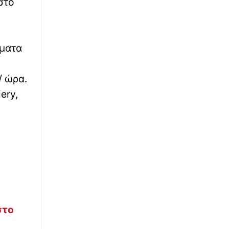
∙
στο
ΚΑΙΡΟΣ
13:27
Καιρός: Σαββατοκύριακο με ζέστη και ισχυρά
μελτέμια - Η πρόγνωση της ΕΜΥ και του
ECMWF
λματα
∙
ΟΙΚΟΝΟΜΙΑ
13:25
Μειώθηκε στο 3,4% ο πληθωρισμός αλλά η
/ ώρα.
ακρίβεια καλά κρατεί – Τί δείχνουν τα
ery,
στοιχεία της ΕΛΣΤΑΤ
∙
ΥΓΕΙΑ
13:25
Ελληνικός Ερυθρός Σταυρός: 8 χρήσιμες
οδηγίες για την ασφάλεια στο νερό
∙
ΕΛΛΑΔΑ
13:12
Η μαρτυρία του οδηγού του φορτηγού για το
τροχαίο στις Σέρρες: «Προσπάθησα να το
αποφύγω, δεν πρόλαβα»
στο
∙
ΚΟΣΜΟΣ
13:05