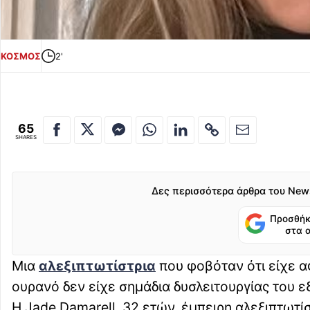
ΚΟΣΜΟΣ
2'
65
SHARES
Δες περισσότερα άρθρα του New
Προσθήκ
στα 
Μια
αλεξιπτωτίστρια
που φοβόταν ότι είχε αφ
ουρανό δεν είχε σημάδια δυσλειτουργίας του 
Η Jade Damarell, 32 ετών, έμπειρη αλεξιπτωτί