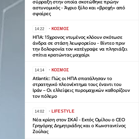
σύρραξη στην οποία σκοτώθηκε πρώην
αστυνομικός - Άγριο ξύλο και «βροχή» από
σφαίρες
∙
ΚΟΣΜΟΣ
14:22
ΗΠΑ: 15χρονος ντυμένος κλόουν σκότωσε
άνδρα σε στάση λεωφορείου - Βίντεο πριν
την δολοφονία τον κατέγραψε να πλησιάζει
σπίτια κρατώντας μαχαίρι
∙
ΚΟΣΜΟΣ
14:14
Atlantic: Πώς οι ΗΠΑ σπατάλησαν το
στρατηγικό πλεονέκτημα τους έναντι του
Ιράν – Οι ελλείψεις πυρομαχικών καθορίζουν
τον πόλεμο
∙
LIFESTYLE
14:02
Νέα κρίση στον ΣΚΑΪ - Εκτός Ομίλου ο CEO
Γρηγόρης Δημητριάδης και ο Κωνσταντίνος
Ζούλας