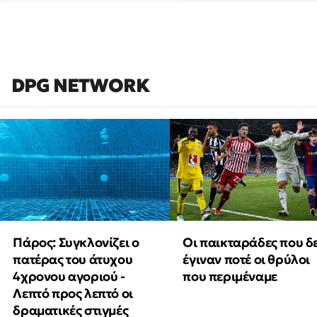
DPG NETWORK
Πάρος: Συγκλονίζει ο
Οι παικταράδες που δ
πατέρας του άτυχου
έγιναν ποτέ οι θρύλοι
4χρονου αγοριού -
που περιμέναμε
Λεπτό προς λεπτό οι
δραματικές στιγμές