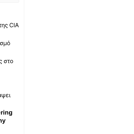
∙
ΚΟΣΜΟΣ
17:35
Πρίγκιπας Ουίλιαμ: Πότε συναντήθηκε για
,
τελευταία φορά με τον Χάρι - Το ιστορικό της
βασιλικής διαμάχης
της CIA
∙
LIFESTYLE
17:33
ισμό
Τι συμβαίνει με τον Morrissey; Νέες
ακυρώσεις εμφανίσεων
ς στο
∙
ΕΛΛΑΔΑ
17:24
Φωτιά τώρα σε χαμηλή βλάστηση στην
Ευκαρπία Κιλκίς
∙
ΠΟΛΙΤΙΚΗ
17:04
άψει
«Βολές» Σκέρτσου στο ΠΑΣΟΚ για τον ΟΟΣΑ:
«Αναλύσεις της παραλίας»
ring
ny
∙
ΕΛΛΑΔΑ
16:54
Μετώπη: Χωρίς τις αισθήσεις του