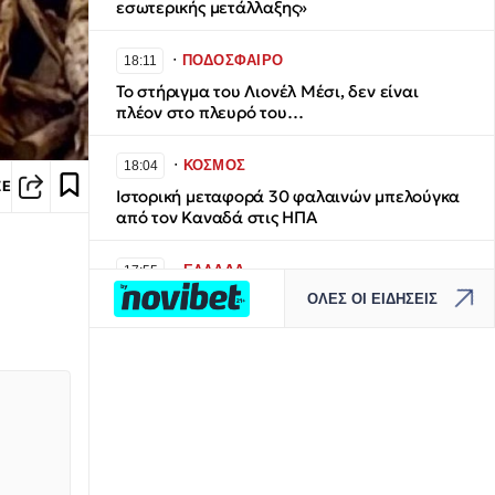
εσωτερικής μετάλλαξης»
∙
ΠΟΔΟΣΦΑΙΡΟ
18:11
Το στήριγμα του Λιονέλ Μέσι, δεν είναι
πλέον στο πλευρό του…
∙
ΚΟΣΜΟΣ
18:04
ΣΕ
Ιστορική μεταφορά 30 φαλαινών μπελούγκα
από τον Καναδά στις ΗΠΑ
∙
ΕΛΛΑΔΑ
17:55
ΟΛΕΣ ΟΙ ΕΙΔΗΣΕΙΣ
Καιρός: «Hot-Dry-Windy» το επόμενο 48ωρο
– Η προειδοποίηση Τσατραφύλλια για τον
κίνδυνο πυρκαγιών
∙
ΕΛΛΑΔΑ
17:44
Καστοριά: Νεκρή βρέθηκε μεγάλη αρκούδα -
Εξετάζεται το ενδεχόμενο πυροβολισμού