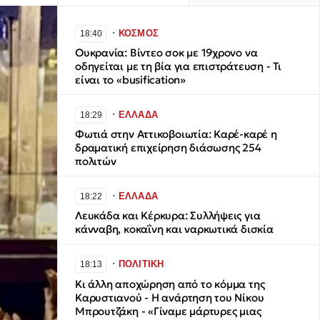
∙
ΚΟΣΜΟΣ
18:40
Ουκρανία: Βίντεο σοκ με 19χρονο να
οδηγείται με τη βία για επιστράτευση - Τι
είναι το «busification»
∙
ΕΛΛΑΔΑ
18:29
Φωτιά στην Αττικοβοιωτία: Καρέ-καρέ η
δραματική επιχείρηση διάσωσης 254
πολιτών
∙
ΕΛΛΑΔΑ
18:22
Λευκάδα και Κέρκυρα: Συλλήψεις για
κάνναβη, κοκαΐνη και ναρκωτικά δισκία
∙
ΠΟΛΙΤΙΚΗ
18:13
Κι άλλη αποχώρηση από το κόμμα της
Καρυστιανού - Η ανάρτηση του Νίκου
Μπρουτζάκη - «Γίναμε μάρτυρες μιας