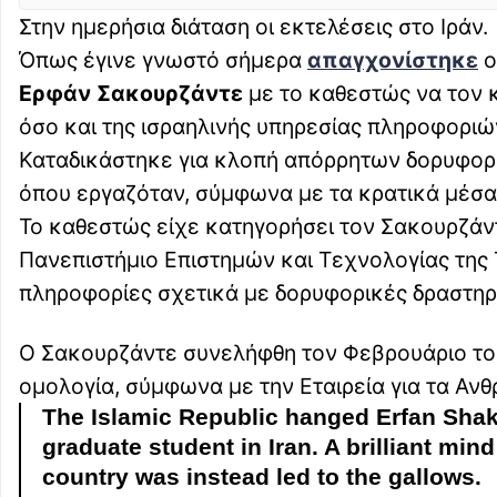
Στην ημερήσια διάταση οι εκτελέσεις στο Ιράν.
Όπως έγινε γνωστό σήμερα
απαγχονίστηκε
ο
Ερφάν Σακουρζάντε
με το καθεστώς να τον κ
όσο και της ισραηλινής υπηρεσίας πληροφορι
Καταδικάστηκε για κλοπή απόρρητων δορυφορ
όπου εργαζόταν, σύμφωνα με τα κρατικά μέσα
Το καθεστώς είχε κατηγορήσει τον Σακουρζάν
Πανεπιστήμιο Επιστημών και Τεχνολογίας της
πληροφορίες σχετικά με δορυφορικές δραστηρι
Ο Σακουρζάντε συνελήφθη τον Φεβρουάριο το
ομολογία, σύμφωνα με την Εταιρεία για τα Ανθ
The Islamic Republic hanged Erfan Sha
graduate student in Iran. A brilliant mi
country was instead led to the gallows.