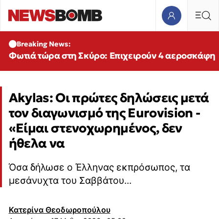
Breaking News:
Φωτιά τώρα στη Σκύρο: Επιχειρούν 4 αεροσκάφη
Akylas: Οι πρώτες δηλώσεις μετά
τον διαγωνισμό της Eurovision -
«Είμαι στενοχωρημένος, δεν
ήθελα να
Όσα δήλωσε ο Έλληνας εκπρόσωπος, τα
μεσάνυχτα του Σαββάτου...
Κατερίνα Θεοδωροπούλου