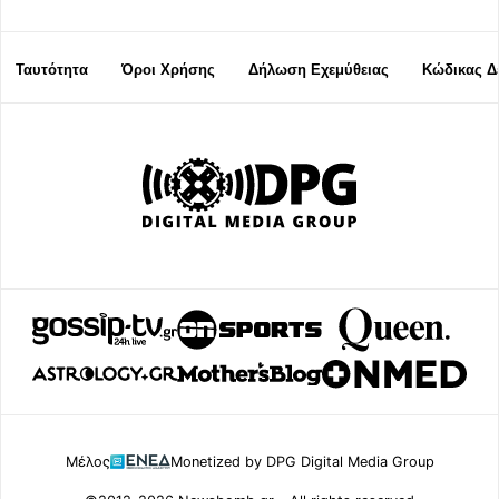
Ταυτότητα
Όροι Χρήσης
Δήλωση Εχεμύθειας
Κώδικας Δ
Μέλος
Monetized by DPG Digital Media Group