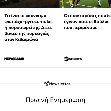
Τι είναι το «σύννεφο
Οι παικταράδες που δ
φωτιάς» -pyrocumulus
έγιναν ποτέ οι θρύλοι
ή πυροσωρείτης: Δείτε
που περιμέναμε
βίντεο της πυρκαγιάς
στον Κιθαιρώνα
Newsletter
Πρωινή Eνημέρωση