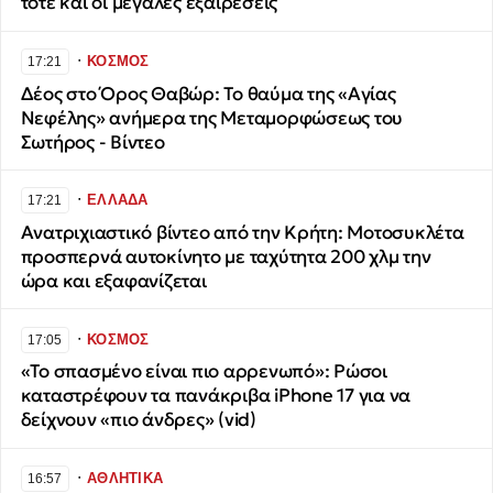
τότε και οι μεγάλες εξαιρέσεις
∙
ΚΟΣΜΟΣ
17:21
Δέος στο Όρος Θαβώρ: Το θαύμα της «Αγίας
Νεφέλης» ανήμερα της Μεταμορφώσεως του
Σωτήρος - Βίντεο
∙
ΕΛΛΑΔΑ
17:21
Ανατριχιαστικό βίντεο από την Κρήτη: Μοτοσυκλέτα
προσπερνά αυτοκίνητο με ταχύτητα 200 χλμ την
ώρα και εξαφανίζεται
∙
ΚΟΣΜΟΣ
17:05
«Το σπασμένο είναι πιο αρρενωπό»: Ρώσοι
καταστρέφουν τα πανάκριβα iPhone 17 για να
δείχνουν «πιο άνδρες» (vid)
∙
ΑΘΛΗΤΙΚΑ
16:57