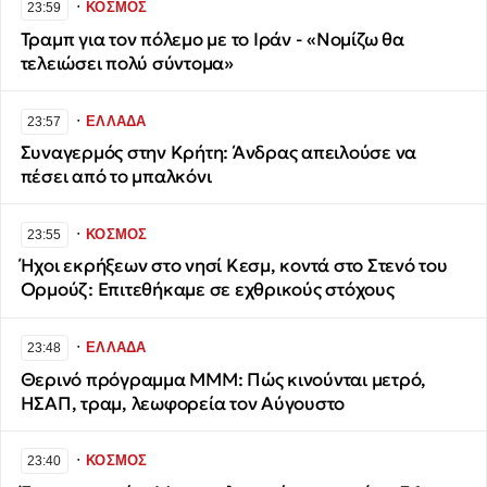
∙
ΚΟΣΜΟΣ
23:59
Τραμπ για τον πόλεμο με το Ιράν - «Νομίζω θα
τελειώσει πολύ σύντομα»
∙
ΕΛΛΑΔΑ
23:57
Συναγερμός στην Κρήτη: Άνδρας απειλούσε να
πέσει από το μπαλκόνι
∙
ΚΟΣΜΟΣ
23:55
Ήχοι εκρήξεων στο νησί Κεσμ, κοντά στο Στενό του
Ορμούζ: Επιτεθήκαμε σε εχθρικούς στόχους
∙
ΕΛΛΑΔΑ
23:48
Θερινό πρόγραμμα ΜΜΜ: Πώς κινούνται μετρό,
ΗΣΑΠ, τραμ, λεωφορεία τον Αύγουστο
∙
ΚΟΣΜΟΣ
23:40