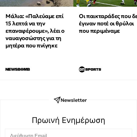
Μάλια: «Παλεύαμε επί
Οι παικταράδες που δ
15 λεπτά να την
έγιναν ποτέ οι θρύλοι
επαναφέρουμε», λέει ο
που περιμέναμε
ναυαγοσώστης για τη
μητέρα που πνίγηκε
Newsletter
Πρωινή Eνημέρωση