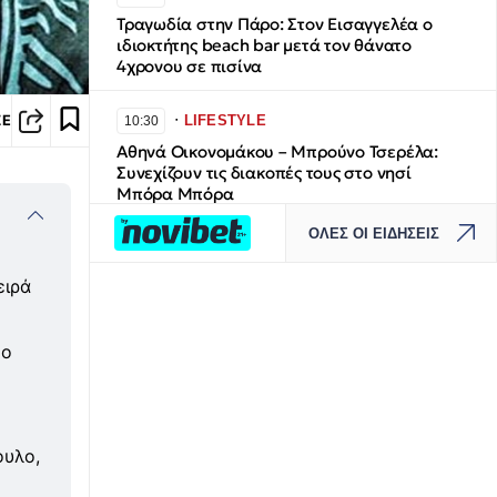
Τραγωδία στην Πάρο: Στον Εισαγγελέα ο
ιδιοκτήτης beach bar μετά τον θάνατο
4χρονου σε πισίνα
∙
LIFESTYLE
ΣΕ
10:30
Αθηνά Οικονομάκου – Μπρούνο Τσερέλα:
Συνεχίζουν τις διακοπές τους στο νησί
Μπόρα Μπόρα
ΟΛΕΣ ΟΙ ΕΙΔΗΣΕΙΣ
∙
ΕΛΛΑΔΑ
10:21
Λάρισα: Απατεώνες χρησιμοποίησαν AI για
ειρά
να μιμηθούν τη φωνή μητέρας – Έβαλαν
παιδί να τους παραδώσει χρήματα και
κοσμήματα
γο
∙
ΚΟΣΜΟΣ
10:10
Σαουδική Αραβία: Οι αντάρτες Χούθι
ανέλαβαν την ευθύνη για επίθεση σε
ουλο,
διυλιστήριο της Aramco