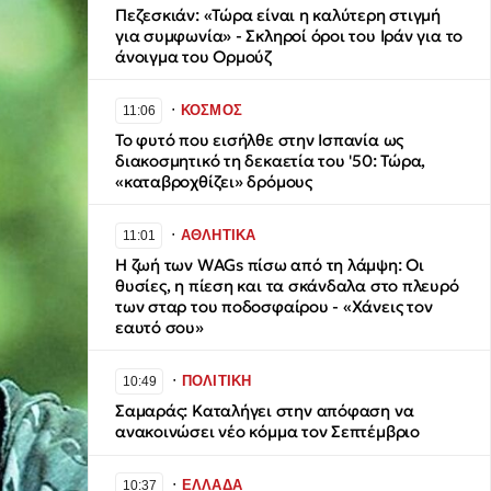
Πεζεσκιάν: «Τώρα είναι η καλύτερη στιγμή
για συμφωνία» - Σκληροί όροι του Ιράν για το
άνοιγμα του Ορμούζ
∙
ΚΟΣΜΟΣ
11:06
Το φυτό που εισήλθε στην Ισπανία ως
διακοσμητικό τη δεκαετία του '50: Τώρα,
«καταβροχθίζει» δρόμους
∙
ΑΘΛΗΤΙΚΑ
11:01
Η ζωή των WAGs πίσω από τη λάμψη: Οι
θυσίες, η πίεση και τα σκάνδαλα στο πλευρό
των σταρ του ποδοσφαίρου - «Χάνεις τον
εαυτό σου»
∙
ΠΟΛΙΤΙΚΗ
10:49
Σαμαράς: Καταλήγει στην απόφαση να
ανακοινώσει νέο κόμμα τον Σεπτέμβριο
∙
ΕΛΛΑΔΑ
10:37