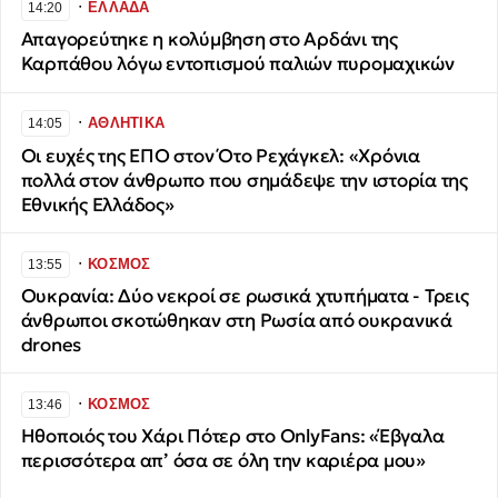
∙
ΕΛΛΑΔΑ
14:20
Απαγορεύτηκε η κολύμβηση στο Αρδάνι της
Καρπάθου λόγω εντοπισμού παλιών πυρομαχικών
∙
ΑΘΛΗΤΙΚΑ
14:05
Οι ευχές της ΕΠΟ στον Ότο Ρεχάγκελ: «Χρόνια
πολλά στον άνθρωπο που σημάδεψε την ιστορία της
Εθνικής Ελλάδος»
∙
ΚΟΣΜΟΣ
13:55
Ουκρανία: Δύο νεκροί σε ρωσικά χτυπήματα - Τρεις
άνθρωποι σκοτώθηκαν στη Ρωσία από ουκρανικά
drones
∙
ΚΟΣΜΟΣ
13:46
Ηθοποιός του Χάρι Πότερ στο OnlyFans: «Έβγαλα
περισσότερα απ’ όσα σε όλη την καριέρα μου»