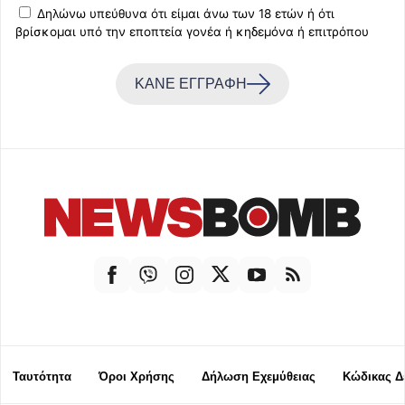
Δηλώνω υπεύθυνα ότι είμαι άνω των 18 ετών ή ότι
βρίσκομαι υπό την εποπτεία γονέα ή κηδεμόνα ή επιτρόπου
ΚΑΝΕ ΕΓΓΡΑΦΗ
Ταυτότητα
Όροι Χρήσης
Δήλωση Εχεμύθειας
Κώδικας Δ