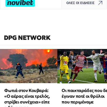
ΟΛΕΣ ΟΙ ΕΙΔΗΣΕΙΣ
DPG NETWORK
Φωτιά στον Κουβαρά:
Οι παικταράδες που δ
«Ο αέρας είναι τρελός,
έγιναν ποτέ οι θρύλοι
στρίβει συνέχεια» είπε
που περιμέναμε