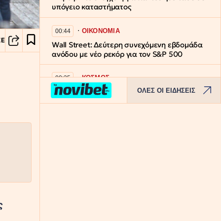
υπόγειο καταστήματος
∙
ΟΙΚΟΝΟΜΙΑ
00:44
ΣΕ
Wall Street: Δεύτερη συνεχόμενη εβδομάδα
ανόδου με νέο ρεκόρ για τον S&P 500
∙
ΚΟΣΜΟΣ
00:25
ΟΛΕΣ ΟΙ ΕΙΔΗΣΕΙΣ
Τουρκία: Η συμφωνία με Πακιστάν και
Σαουδική Αραβία «δεν αντιβαίνει τις
δεσμεύσεις προς το ΝΑΤΟ»
∙
ΕΛΛΑΔΑ
23:57
​Εντυπωσιακό βίντεο: Πτήση πάνω από το
Καϊμακτσαλάν στο 25ο Πανελλήνιο
Πρωτάθλημα Αλεξίπτωτου Πλαγιά
∙
ΚΟΣΜΟΣ
23:53
ς
Ξεκαρδιστικές εικόνες στην Ινδία: Οι
καλεσμένοι έκλεψαν τα λουλούδια από