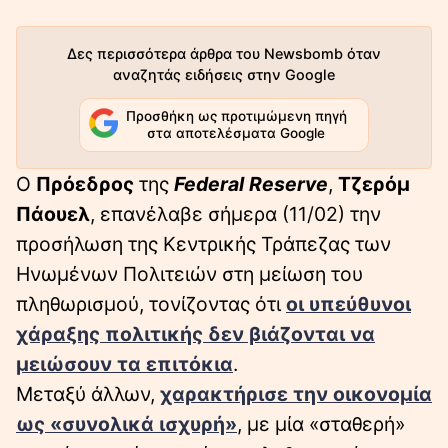
Δες περισσότερα άρθρα του Newsbomb όταν
αναζητάς ειδήσεις στην Google
Προσθήκη ως προτιμώμενη πηγή
στα αποτελέσματα Google
Ο
Πρόεδρος
της
Federal Reserve
,
Τζερόμ
Πάουελ
, επανέλαβε σήμερα (11/02) την
προσήλωση της Κεντρικής Τράπεζας των
Ηνωμένων Πολιτειών στη μείωση του
πληθωρισμού, τονίζοντας ότι
οι υπεύθυνοι
χάραξης πολιτικής δεν βιάζονται να
μειώσουν τα
επιτόκια
.
Μεταξύ άλλων,
χαρακτήρισε την
οικονομία
ως
«συνολικά ισχυρή»
, με μία «σταθερή»