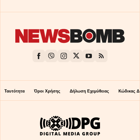
Ταυτότητα
Όροι Χρήσης
Δήλωση Εχεμύθειας
Κώδικας Δ