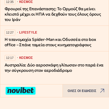
∙
ΚΟΣΜΟΣ
12:35
Φρουροί της Επανάστασης: Το Ορμούζ θα μείνει
κλειστό μέχρι οι ΗΠΑ να δεχθούν τους όλους όρους
του Ιράν
∙
LIFESTYLE
12:27
Η τιτανομαχία Spider-Man και Οδυσσέα στο box
office – Σπάνε ταμεία στους κινηματογράφους
∙
ΚΟΣΜΟΣ
12:17
Αυστραλία: Δύο αεροσκάφη γλίτωσαν στο παρά ένα
την σύγκρουση στον αεροδιάδρομο
ΟΛΕΣ ΟΙ ΕΙΔΗΣΕΙΣ