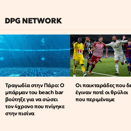
DPG NETWORK
Τραγωδία στην Πάρο: Ο
Οι παικταράδες που δ
μπάρμαν του beach bar
έγιναν ποτέ οι θρύλοι
βούτηξε για να σώσει
που περιμέναμε
τον 4χρονο που πνίγηκε
στην πισίνα