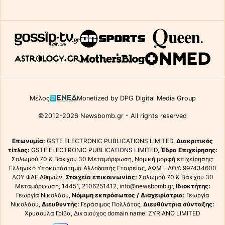
Μέλος
Monetized by DPG Digital Media Group
©2012-2026 Newsbomb.gr - All rights reserved
Επωνυμία:
GSTE ELECTRONIC PUBLICATIONS LIMITED,
Διακριτικός
τίτλος:
GSTE ELECTRONIC PUBLICATIONS LIMITED,
Έδρα Επιχείρησης:
Σολωμού 70 & Βάκχου 30 Μεταμόρφωση, Νομική μορφή επιχείρησης:
Ελληνικό Υποκατάστημα Αλλοδαπής Εταιρείας, ΑΦΜ – ΔΟΥ: 997434600
ΔΟΥ ΦΑΕ Αθηνών,
Στοιχεία επικοινωνίας:
Σολωμού 70 & Βάκχου 30
Μεταμόρφωση, 14451, 2106251412, info@newsbomb.gr,
Ιδιοκτήτης:
Γεωργία Νικολάου,
Νόμιμη εκπρόσωπος / Διαχειρίστρια:
Γεωργία
Νικολάου,
Διευθυντής:
Γεράσιμος Πολλάτος,
Διευθύντρια σύνταξης:
Χρυσούλα Γρίβα, Δικαιούχος domain name: ZYRIANO LIMITED