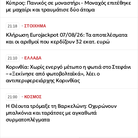
Κύπρος: Πανικός σε μοναστήρι - Μοναχός επιτέθηκε
με μαχαίρι και τραυμάτισε δύο άτομα
∙
ΣΤΟΙΧΗΜΑ
21:18
Κλήρωση Eurojackpot 07/08/26: Τα αποτελέσματα
και οι αριθμοί που κερδίζουν 32 εκατ. ευρώ
∙
ΕΛΛΑΔΑ
21:10
Κορινθία: Χωρίς ενεργό μέτωπο η φωτιά στο Στεφάνι
– «Ξεκίνησε από φωτοβολταϊκά», λέει ο
αντιπεριφερειάρχης Κορινθίας
∙
ΚΟΣΜΟΣ
21:00
H Θέουτα τρόμαξε τη Βαρκελώνη: Οχυρώνουν
μπαλκόνια και ταράτσες με αγκαθωτά
συρματοπλέγματα