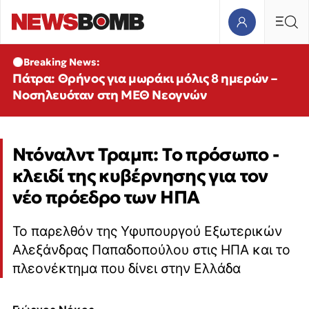
Breaking News:
Πάτρα: Θρήνος για μωράκι μόλις 8 ημερών –
Νοσηλευόταν στη ΜΕΘ Νεογνών
Ντόναλντ Τραμπ: Το πρόσωπο -
κλειδί της κυβέρνησης για τον
νέο πρόεδρο των ΗΠΑ
Το παρελθόν της Υφυπουργού Εξωτερικών
Αλεξάνδρας Παπαδοπούλου στις ΗΠΑ και το
πλεονέκτημα που δίνει στην Ελλάδα