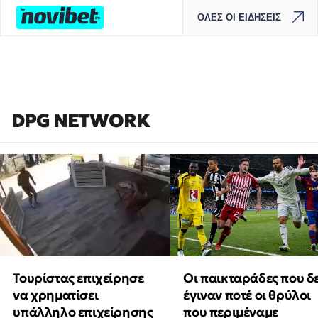
ΟΛΕΣ ΟΙ ΕΙΔΗΣΕΙΣ
DPG NETWORK
Τουρίστας επιχείρησε
Οι παικταράδες που δ
να χρηματίσει
έγιναν ποτέ οι θρύλοι
υπάλληλο επιχείρησης
που περιμέναμε