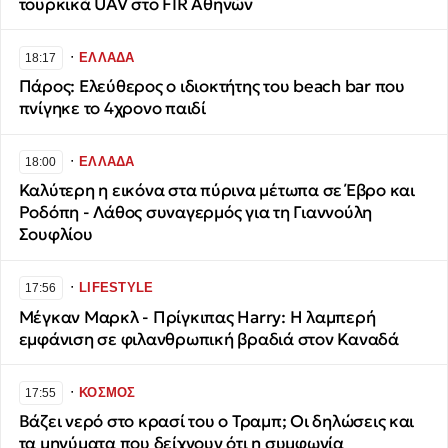
τουρκικά UAV στο FIR Αθηνών
∙
ΕΛΛΑΔΑ
18:17
Πάρος: Ελεύθερος ο ιδιοκτήτης του beach bar που
πνίγηκε το 4χρονο παιδί
∙
ΕΛΛΑΔΑ
18:00
Καλύτερη η εικόνα στα πύρινα μέτωπα σε Έβρο και
Ροδόπη - Λάθος συναγερμός για τη Γιαννούλη
Σουφλίου
∙
LIFESTYLE
17:56
Μέγκαν Μαρκλ - Πρίγκιπας Harry: Η λαμπερή
εμφάνιση σε φιλανθρωπική βραδιά στον Καναδά
∙
ΚΟΣΜΟΣ
17:55
Βάζει νερό στο κρασί του ο Τραμπ; Οι δηλώσεις και
τα μηνύματα που δείχνουν ότι η συμφωνία