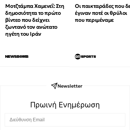
Μοτζτάμπα Χαμενεΐ: Στη
Οι παικταράδες που δ
δημοσιότητα το πρώτο
έγιναν ποτέ οι θρύλοι
βίντεο που δείχνει
που περιμέναμε
ζωντανό τον ανώτατο
ηγέτη του Ιράν
Newsletter
Πρωινή Eνημέρωση