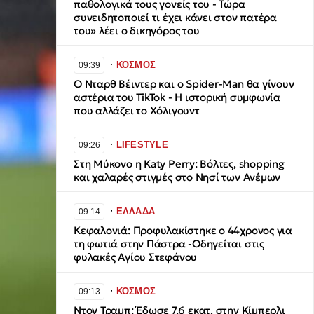
παθολογικά τους γονείς του - Τώρα
συνειδητοποιεί τι έχει κάνει στον πατέρα
του» λέει ο δικηγόρος του
∙
ΚΟΣΜΟΣ
09:39
Ο Νταρθ Βέιντερ και ο Spider-Man θα γίνoυν
αστέρια του TikTok - Η ιστορική συμφωνία
που αλλάζει το Χόλιγουντ
∙
LIFESTYLE
09:26
Στη Μύκονο η Katy Perry: Βόλτες, shopping
και χαλαρές στιγμές στο Νησί των Ανέμων
∙
ΕΛΛΑΔΑ
09:14
Κεφαλονιά: Προφυλακίστηκε ο 44χρονος για
τη φωτιά στην Πάστρα -Οδηγείται στις
φυλακές Αγίου Στεφάνου
∙
ΚΟΣΜΟΣ
09:13
Ντον Τραμπ: Έδωσε 7,6 εκατ. στην Κίμπερλι