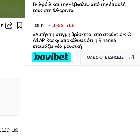
Γκιλφόιλ και την «έβγαλε» από την έπαυλή
τους στη Φλόριντα
∙
LIFESTYLE
ΣΕ
09:11
«Αυτήν τη στιγμή βρίσκεται στο στούντιο»: O
A$AP Rocky αποκάλυψε ότι η Rihanna
ετοιμάζει νέα μουσική
ΟΛΕΣ ΟΙ ΕΙΔΗΣΕΙΣ
∙
ΕΛΛΑΔΑ
09:03
Συγκλονίζει η τραγωδία στα Μάλια: Πνίγηκε
μπροστά στα 3 παιδιά της ενώ πάλευε να
σώσει τη φίλη της
∙
ΚΟΣΜΟΣ
09:01
Πέρεζ Χίλτον - Ο «βασιλιάς της κακίας» είναι
γυμνός: Από τη δόξα στην απαξίωση, τις
δημόσιες συγγνώμες, τη μάχη με τους
προσωπικούς του δαίμονες και τον
μως με
αυτοτραυματισμό σε live μετάδοση στο
TikTok