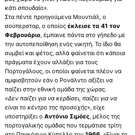
κάτι σπουδαίο».
Στα πέντε προηγούμενα Μουντιάλ, ο
σούπερσταρ, ο οποίος
έκλεισε τα 41 τον
Φεβρουάριο
, έμπαινε πάντα στο γήπεδο με
την αυτοπεποίθηση ενός νικητή. Το ίδιο θα
συμβεί και φέτος, αλλά φαίνεται ότι κάποια
πράγματα έχουν αλλάξει για τους
Πορτογάλους, οι οποίοι φαίνεται πλέον να
αμφισβητούν εάν ο Ρονάλντο αξίζει να
παίζει στην εθνική ομάδα της χώρας.
«Δεν παίζει για να κερδίσει, παίζει για να
είναι το κέντρο της προσοχής»
, είχε
υποστηρίξει ο
Αντόνιο Σιμόες
, μέλος της
πορτογαλικής ομάδας που τερμάτισε τρίτη
στο Παγκόσμιο Κύπελλο του
1966
.
«Είναι το