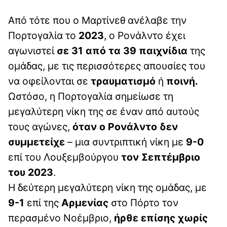
Από τότε που ο Μαρτίνεθ ανέλαβε την
Πορτογαλία το
2023
, ο Ρονάλντο έχει
αγωνιστεί
σε 31 από τα 39 παιχνίδια
της
ομάδας, με τις περισσότερες απουσίες του
να οφείλονται σε
τραυματισμό
ή
ποινή.
Ωστόσο, η Πορτογαλία σημείωσε τη
μεγαλύτερη νίκη της σε έναν από αυτούς
τους αγώνες,
όταν ο Ρονάλντο δεν
συμμετείχε
– μια συντριπτική νίκη με
9-0
επί του Λουξεμβούργου
τον Σεπτέμβριο
του 2023
.
Η δεύτερη μεγαλύτερη νίκη της ομάδας, με
9-1
επί της
Αρμενίας
στο Πόρτο τον
περασμένο Νοέμβριο,
ήρθε επίσης χωρίς