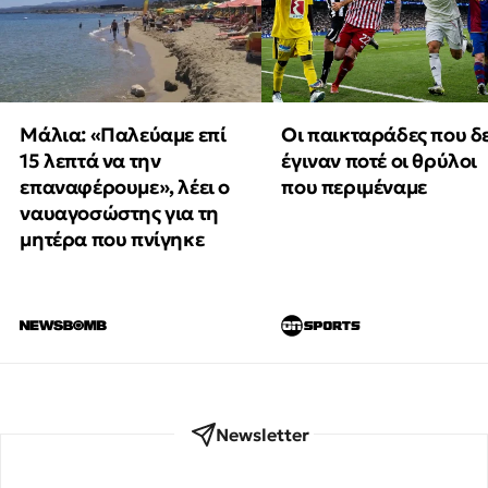
Μάλια: «Παλεύαμε επί
Οι παικταράδες που δ
15 λεπτά να την
έγιναν ποτέ οι θρύλοι
επαναφέρουμε», λέει ο
που περιμέναμε
ναυαγοσώστης για τη
μητέρα που πνίγηκε
Newsletter