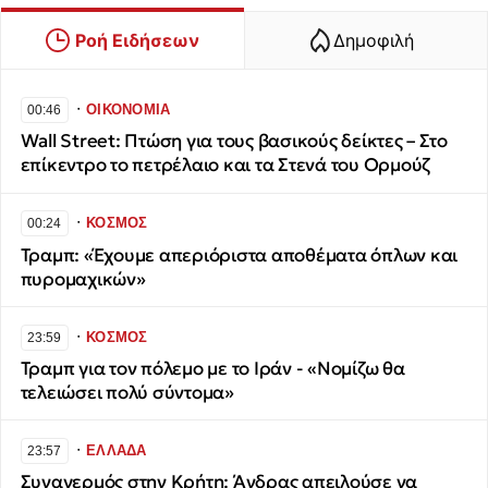
Ροή Ειδήσεων
Δημοφιλή
∙
ΟΙΚΟΝΟΜΙΑ
00:46
Wall Street: Πτώση για τους βασικούς δείκτες – Στο
επίκεντρο το πετρέλαιο και τα Στενά του Ορμούζ
∙
ΚΟΣΜΟΣ
00:24
Τραμπ: «Έχουμε απεριόριστα αποθέματα όπλων και
πυρομαχικών»
∙
ΚΟΣΜΟΣ
23:59
Τραμπ για τον πόλεμο με το Ιράν - «Νομίζω θα
τελειώσει πολύ σύντομα»
∙
ΕΛΛΑΔΑ
23:57
Συναγερμός στην Κρήτη: Άνδρας απειλούσε να