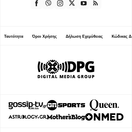
Ταυτότητα
Όροι Χρήσης
Δήλωση Εχεμύθειας
Κώδικας Δ