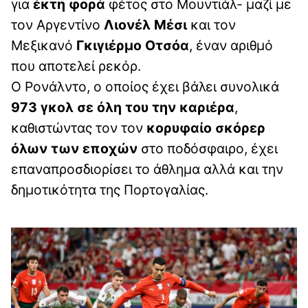
για
έκτη φορά
φέτος στο Μουντιάλ- μαζί με
τον Αργεντίνο
Λιονέλ Μέσι
και τον
Μεξικανό
Γκιγιέρμο Οτσόα
, έναν αριθμό
που αποτελεί ρεκόρ.
O Ρονάλντο, ο οποίος έχει βάλει συνολικά
973 γκολ σε όλη του την καριέρα
,
καθιστώντας τον τον
κορυφαίο σκόρερ
όλων των εποχών
στο ποδόσφαιρο, έχει
επαναπροσδιορίσει το άθλημα αλλά και την
δημοτικότητα της Πορτογαλίας.