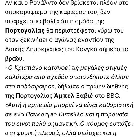
Αν και ο Ρονάλντο δεν βρίσκεται πλέον στο
αποκορύφωμα της καριέρας του, δεν
υπάρχει αμφιβολία ότι η ομάδα της
Πορτογαλίας
θα περιστρέφεται γύρω του
όταν ξεκινήσει ο αγώνας εναντίον της
Λαϊκής Δημοκρατίας του Κονγκό σήμερα το
βράδυ.
«Ο Κριστιάνο κατανοεί τις μεγάλες στιγμές
καλύτερα από σχεδόν οποιονδήποτε άλλον
στο ποδόσφαιρο»,
δήλωσε ο πρώην διεθνής
της Πορτογαλίας
Άμπελ Ξαβιέ
στο BBC.
«Αυτή η εμπειρία μπορεί να είναι καθοριστική
σε ένα Παγκόσμιο Κύπελλο και η παρουσία
του είναι πολύ σημαντική. Ο κόσμος εστιάζει
στη φυσική πλευρά, αλλά υπάρχει και η