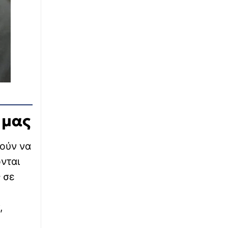
 μας
ρούν να
νται
 σε
,