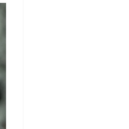
∙
ΕΛΛΑΔΑ
03:06
Αργίες 2026 - Δεκαπενταύγουστος: Ποια
μέρα «πέφτει» – Πώς θα πληρωθούν οι
εργαζόμενοι
∙
ΚΟΣΜΟΣ
02:42
Σαουδική Αραβία: Έντεκα άμαχοι
τραυματίστηκαν σε επίθεση των Χούθι στη
Νατζράν
∙
ΕΡΓΑΣΙΑ
02:18
ΑΣΕΠ 6Κ/2026: Υποβλήθηκαν 1.102 αιτήσεις
για τις 315 μόνιμες θέσεις σε νοσοκομεία και
δομές Υγείας (ΠΕ/ΤΕ)
∙
ΝΑΥΤΙΛΙΑ
01:54
Θαλάσσια ρύπανση στη Δραπετσώνα –
Συνελήφθη ο πλοίαρχος δεξαμενόπλοιου