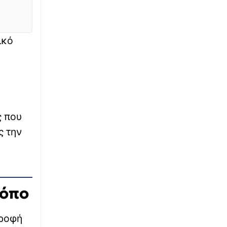
Καιρός: Διατηρούνται τα ισχυρά μελτέμια
στο Αιγαίο – Σαββατοκύριακο με 40άρια
ικό
∙
ΟΙΚΟΝΟΜΙΑ
05:54
Συντάξεις Σεπτεμβρίου 2026: Οι οριστικές
ημερομηνίες πληρωμής για όλα τα Ταμεία
∙
ΕΚΚΛΗΣΙΑ
05:36
Εορτολόγιο 7 Αυγούστου: Ποιοι γιορτάζουν
σήμερα
ς που
ς την
∙
ΟΙΚΟΝΟΜΙΑ
05:20
myBusinessSupport: Ανοιχτές οι αιτήσεις για
ενισχύσεις de minimis σε αγρότες – Οι
δικαιούχοι και τα ποσά
ρόπο
∙
LIFESTYLE
05:04
Τα σημαντικότερα γεγονότα που
τροφή
σημειώθηκαν σαν σήμερα 7 Ιουλίου