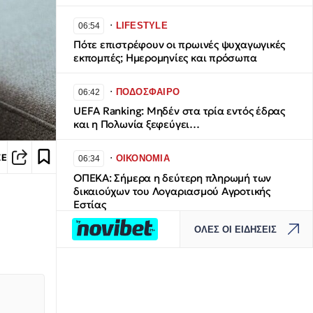
∙
LIFESTYLE
06:54
Πότε επιστρέφουν οι πρωινές ψυχαγωγικές
εκπομπές; Ημερομηνίες και πρόσωπα
∙
ΠΟΔΟΣΦΑΙΡΟ
06:42
UEFA Ranking: Μηδέν στα τρία εντός έδρας
και η Πολωνία ξεφεύγει…
∙
ΣΕ
ΟΙΚΟΝΟΜΙΑ
06:34
ΟΠΕΚΑ: Σήμερα η δεύτερη πληρωμή των
δικαιούχων του Λογαριασμού Αγροτικής
Εστίας
ΟΛΕΣ ΟΙ ΕΙΔΗΣΕΙΣ
∙
ΕΛΛΑΔΑ
06:26
Πρωτοσέλιδα εφημερίδων: Τι γράφουν
σήμερα 7 Αυγούστου
∙
ΚΑΙΡΟΣ
06:12