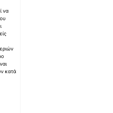
∙
ΕΛΛΑΔΑ
04:40
ί να
Φωτιά: Κίτρινη προειδοποίηση – Ο χάρτης
που
πρόβλεψης κινδύνου πυρκαγιάς για την
Παρασκευή 7 Αυγούστου
ι
είς
∙
ΠΑΙΔΕΙΑ
04:16
Στρατιωτικές Σχολές: Στις 8 Σεπτεμβρίου η
χεριών
κατάταξη των επιτυχόντων στη Σχολή
Ευελπίδων και ΣΜΥ
ρο
ναι
∙
ΕΛΛΑΔΑ
03:52
υν κατά
Εύβοια: 30χρονη έπεσε στη θάλασσα από
την υψηλή γέφυρα της Χαλκίδας –
Νοσηλεύεται στο νοσοκομείο
∙
ΚΟΣΜΟΣ
03:28
Μέση Ανατολή: Σαουδική Αραβία, Τουρκία
και Πακιστάν θα υπογράψουν αμυντική
συμφωνία