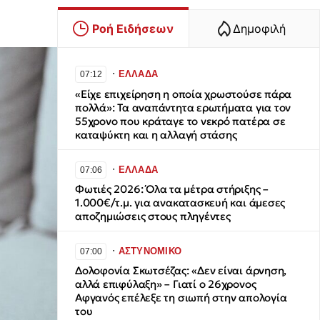
Ροή Ειδήσεων
Δημοφιλή
∙
ΕΛΛΑΔΑ
07:12
«Είχε επιχείρηση η οποία χρωστούσε πάρα
πολλά»: Τα αναπάντητα ερωτήματα για τον
55χρονο που κράταγε το νεκρό πατέρα σε
καταψύκτη και η αλλαγή στάσης
∙
ΕΛΛΑΔΑ
07:06
Φωτιές 2026: Όλα τα μέτρα στήριξης –
1.000€/τ.μ. για ανακατασκευή και άμεσες
αποζημιώσεις στους πληγέντες
∙
ΑΣΤΥΝΟΜΙΚΟ
07:00
Δολοφονία Σκωτσέζας: «Δεν είναι άρνηση,
αλλά επιφύλαξη» – Γιατί ο 26χρονος
Αφγανός επέλεξε τη σιωπή στην απολογία
του