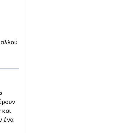
∙
ΕΘΝΙΚΑ
23:39
Νέες τουρκικές προκλήσεις: Εικονική
αερομαχία με οπλισμένα F-16, 17
παραβιάσεις σε μία ημέρα
 αλλού
∙
ΚΟΣΜΟΣ
23:32
Συγκλονιστικό βίντεο: Την ώρα του σεισμού
Ιάπωνες γιατροί προστατεύουν με τα
σώματά τους ασθενή στο χειρουργείο
∙
ΚΟΣΜΟΣ
23:31
Πριγκίπισσες στον Στρατό: Ξεκινάει την
ο
υποχρεωτική 11μηνη θητεία η 19χρονη
Ισαβέλλα της Δανίας
φέρουν
 και
∙
ΕΛΛΑΔΑ
23:25
ν ένα
Μετρό Θεσσαλονίκης: Πότε θα δοθεί στους
επιβάτες η επέκταση προς Καλαμαριά