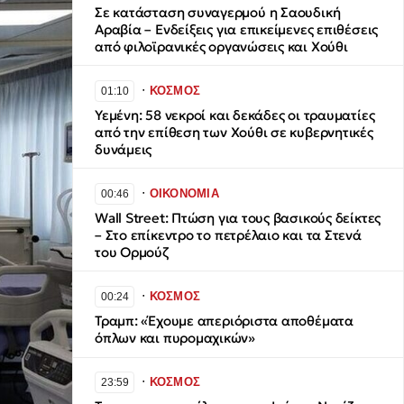
Σε κατάσταση συναγερμού η Σαουδική
Αραβία – Ενδείξεις για επικείμενες επιθέσεις
από φιλοϊρανικές οργανώσεις και Χούθι
∙
ΚΟΣΜΟΣ
01:10
Υεμένη: 58 νεκροί και δεκάδες οι τραυματίες
από την επίθεση των Χούθι σε κυβερνητικές
δυνάμεις
∙
ΟΙΚΟΝΟΜΙΑ
00:46
Wall Street: Πτώση για τους βασικούς δείκτες
– Στο επίκεντρο το πετρέλαιο και τα Στενά
του Ορμούζ
∙
ΚΟΣΜΟΣ
00:24
Τραμπ: «Έχουμε απεριόριστα αποθέματα
όπλων και πυρομαχικών»
∙
ΚΟΣΜΟΣ
23:59