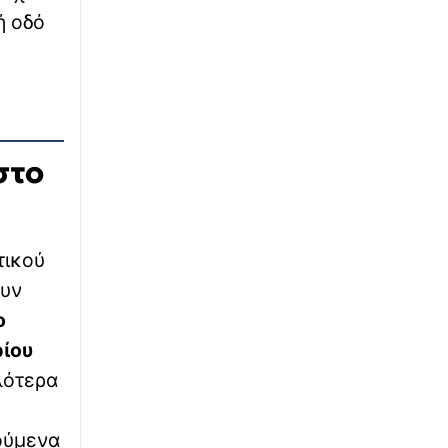
ή οδό
∙
ΕΛΛΑΔΑ
22:59
Σκύρος: Από γεννήτρια ηλεκτρικού ρεύματος
η φωτιά
∙
LIFESTYLE
22:57
Viral παρουσιάστρια που αποκοιμήθηκε για
στο
δευτερόλεπτα στον «αέρα» - Βίντεο
∙
ΠΟΔΟΣΦΑΙΡΟ
22:51
ΠΑΟΚ - Άντερλεχτ 0-1: Δεν του πήγε τίποτα
τικού
καλά...
ουν
ο
ίου
λότερα
ούμενα