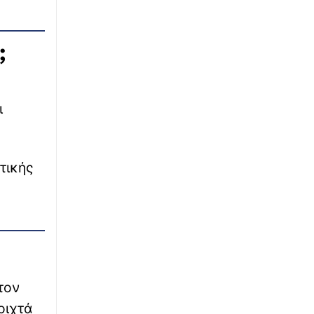
∙
ΕΛΛΑΔΑ
23:14
ΥΠΑΑΤ: Αποζημιώσεις €38,1 εκατ. σε
;
κτηνοτρόφους για ευλογιά, πανώλη και
αφθώδη πυρετό
∙
ΕΛΛΑΔΑ
23:13
ι
Σοκαριστικό τροχαίο στο Αίγιο: Οδηγός
λεωφορείου υπέστη ανακοπή καθώς
οδηγούσε, έχασε τον έλεγχο και έριξε το
όχημα πάνω σε άλλα Ι.Χ.
τικής
∙
ΕΛΛΑΔΑ
23:06
Λάρισα: Πήγε για δουλειές στο χωράφι του
και δεν γύρισε ποτέ ο 75χρονος
∙
ΕΛΛΑΔΑ
23:03
Χανιά: ΕΔΕ για τις συνθήκες κάτω από τις
τον
οποίες διέφυγε η 75χρονη από το ΑΤ - Η
οιχτά
ανακοίνωση της Αστυνομίς