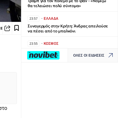
Τραμπ για τον πόλεμο με το Ιράν - «Νομίζω
θα τελειώσει πολύ σύντομα»
∙
ΕΛΛΑΔΑ
23:57
Συναγερμός στην Κρήτη: Άνδρας απειλούσε
ΣΕ
να πέσει από το μπαλκόνι
∙
ΚΟΣΜΟΣ
23:55
Ήχοι εκρήξεων στο νησί Κεσμ, κοντά στο
ΟΛΕΣ ΟΙ ΕΙΔΗΣΕΙΣ
Στενό του Ορμούζ: Επιτεθήκαμε σε εχθρικούς
στόχους
∙
ΕΛΛΑΔΑ
23:48
Θερινό πρόγραμμα ΜΜΜ: Πώς κινούνται
μετρό, ΗΣΑΠ, τραμ, λεωφορεία τον Αύγουστο
∙
ΚΟΣΜΟΣ
23:40
Έσπασε ρεκόρ: Μοτοσικλετιστής κατεγράφη
στο
36 φορές από την ίδια κάμερα ελέγχου
υ
ταχύτητας σε δύο μήνες