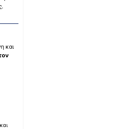
ς.
η και
τον
και