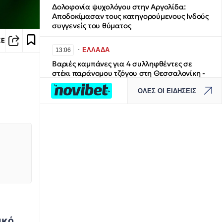
Δολοφονία ψυχολόγου στην Αργολίδα:
Αποδοκίμασαν τους κατηγορούμενους Ινδούς
συγγενείς του θύματος
ΣΕ
∙
ΕΛΛΑΔΑ
13:06
Βαριές καμπάνες για 4 συλληφθέντες σε
στέκι παράνομου τζόγου στη Θεσσαλονίκη -
Προσωρινά υπεύθυνος, εργαζόμενη και δύο
ΟΛΕΣ ΟΙ ΕΙΔΗΣΕΙΣ
παίκτες πιάστηκαν επ’ αυτοφώρω από την
Αστυνομία
∙
ΕΛΛΑΔΑ
13:00
6ος Προβλήτας ΟΛΘ: Τι σημαίνει η απόφαση
ΣτΕ για την αμμοληψία στην Επανομή - Η
ουσία της συζήτησης
∙
ΚΟΣΜΟΣ
12:59
Πέταξε λαχείο που κέρδιζε €1.000.000 και
το βρήκε δυο μέρες μετά ψάχνοντας σορούς
από σκουπίδια
ικό