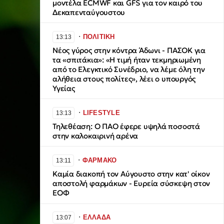
μοντέλα ECMWF και GFS για τον καιρό του
Δεκαπενταύγουστου
∙
ΠΟΛΙΤΙΚΗ
13:13
Νέος γύρος στην κόντρα Άδωνι - ΠΑΣΟΚ για
τα «σπιτάκια»: «Η τιμή ήταν τεκμηριωμένη
από το Ελεγκτικό Συνέδριο, να λέμε όλη την
αλήθεια στους πολίτες», λέει ο υπουργός
Υγείας
∙
LIFESTYLE
13:13
Τηλεθέαση: Ο ΠΑΟ έφερε υψηλά ποσοστά
στην καλοκαιρινή αρένα
∙
ΦΑΡΜΑΚΟ
13:11
Καμία διακοπή τον Αύγουστο στην κατ' οίκον
αποστολή φαρμάκων - Ευρεία σύσκεψη στον
ΕΟΦ
∙
ΕΛΛΑΔΑ
13:07