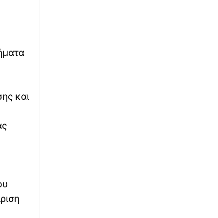
ΓΕΣ: Κατάταξη επιτυχόντων στη Στρατιωτική
Σχολή Ευελπίδων
ήματα
ης και
ας
ου
ίριση