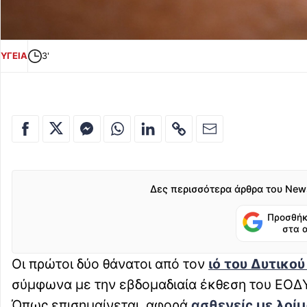
ΥΓΕΙΑ
3'
Δες περισσότερα άρθρα του New
Προσθήκ
στα 
Οι πρώτοι δύο θάνατοι από τον
ιό
το
υ
Δυτικού
σύμφωνα με την εβδομαδιαία έκθεση του ΕΟΔΥ
Όπως επισημαίνεται, αφορά
ασθενείς με
λοί