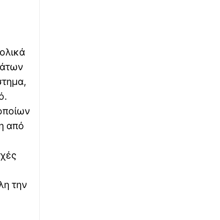
αρχαίο φρούριο των Αιγοσθένων μετά τη
φωτιά στο Πόρτο Γερμενό
∙
ΕΛΛΑΔΑ
12:09
ΑΑΔΕ: Σε λειτουργία η πλατφόρμα myAGRO -
νολικά
Πώς γίνεται η νέα Ενιαία Αίτηση Ενίσχυσης
μάτων
2026
στημα,
∙
ΕΛΛΑΔΑ
11:57
ό.
Άνω Λιόσια: Δύο συλλήψεις για τον θάνατο
οποίων
ηλικιωμένου που βρέθηκε
εγκαταλελειμμένος - Το σενάριο της
ξη από
ηλεκτροπληξίας
οχές
∙
ΥΓΕΙΑ
11:50
Νέα ογκολογική κλινική στο νοσοκομείο
Λαμίας και χώρος φιλοξενίας για τους
λη την
συγγενείς των ασθενών
∙
ΕΛΛΑΔΑ
11:48