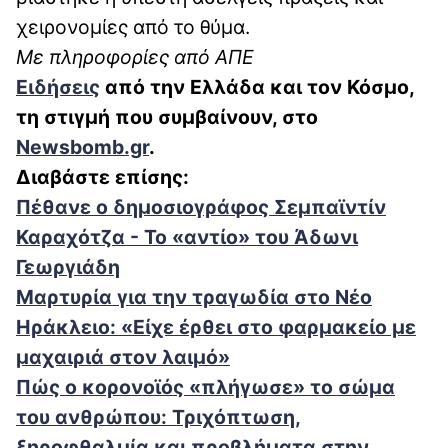
χειρονομίες από το θύμα.
Με πληροφορίες από ΑΠΕ
Ειδήσεις
από την Ελλάδα και τον Κόσμο,
τη στιγμή που συμβαίνουν, στο
Newsbomb.gr
.
Διαβάστε επίσης:
Πέθανε ο δημοσιογράφος Σεμπαϊντίν
Καραχότζα - Το «αντίο» του Άδωνι
Γεωργιάδη
Μαρτυρία για την τραγωδία στο Νέο
Ηράκλειο: «Είχε έρθει στο φαρμακείο με
μαχαιριά στον λαιμό»
Πώς ο κορονοϊός «πλήγωσε» το σώμα
του ανθρώπου: Τριχόπτωση,
ξηροφθαλμία και προβλήματα στην