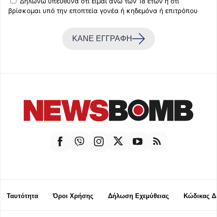
Δηλώνω υπεύθυνα ότι είμαι άνω των 18 ετών ή ότι
βρίσκομαι υπό την εποπτεία γονέα ή κηδεμόνα ή επιτρόπου
ΚΑΝΕ ΕΓΓΡΑΦΗ
Ταυτότητα
Όροι Χρήσης
Δήλωση Εχεμύθειας
Κώδικας Δ