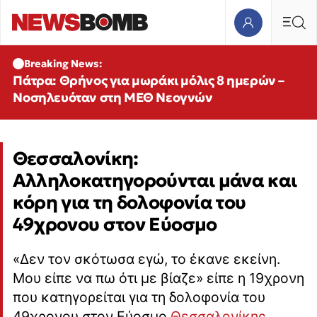
Breaking News:
Πάτρα: Θρήνος για μωράκι μόλις 8 ημερών –
Νοσηλευόταν στη ΜΕΘ Νεογνών
Θεσσαλονίκη:
Αλληλοκατηγορούνται μάνα και
κόρη για τη δολοφονία του
49χρονου στον Εύοσμο
«Δεν τον σκότωσα εγώ, το έκανε εκείνη.
Μου είπε να πω ότι με βίαζε» είπε η 19χρονη
που κατηγορείται για τη δολοφονία του
49χρονου στον Εύοσμο
Θεσσαλονίκης