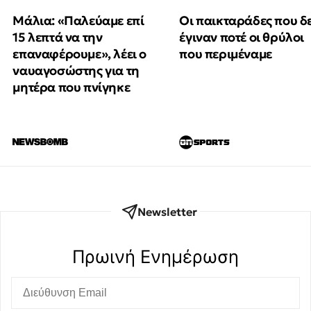
Μάλια: «Παλεύαμε επί
Οι παικταράδες που δ
15 λεπτά να την
έγιναν ποτέ οι θρύλοι
επαναφέρουμε», λέει ο
που περιμέναμε
ναυαγοσώστης για τη
μητέρα που πνίγηκε
Newsletter
Πρωινή Eνημέρωση