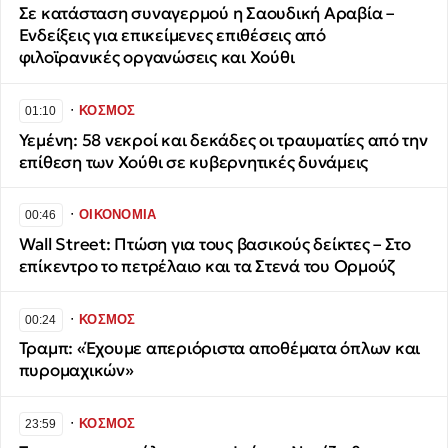
Σε κατάσταση συναγερμού η Σαουδική Αραβία –
Ενδείξεις για επικείμενες επιθέσεις από
φιλοϊρανικές οργανώσεις και Χούθι
∙
ΚΟΣΜΟΣ
01:10
Υεμένη: 58 νεκροί και δεκάδες οι τραυματίες από την
επίθεση των Χούθι σε κυβερνητικές δυνάμεις
∙
ΟΙΚΟΝΟΜΙΑ
00:46
Wall Street: Πτώση για τους βασικούς δείκτες – Στο
επίκεντρο το πετρέλαιο και τα Στενά του Ορμούζ
∙
ΚΟΣΜΟΣ
00:24
Τραμπ: «Έχουμε απεριόριστα αποθέματα όπλων και
πυρομαχικών»
∙
ΚΟΣΜΟΣ
23:59