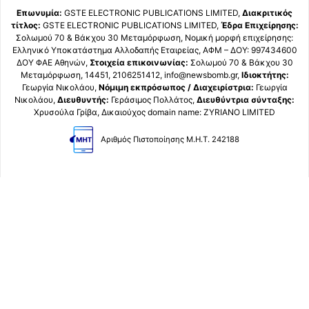
Επωνυμία:
GSTE ELECTRONIC PUBLICATIONS LIMITED,
Διακριτικός
τίτλος:
GSTE ELECTRONIC PUBLICATIONS LIMITED,
Έδρα Επιχείρησης:
Σολωμού 70 & Βάκχου 30 Μεταμόρφωση, Νομική μορφή επιχείρησης:
Ελληνικό Υποκατάστημα Αλλοδαπής Εταιρείας, ΑΦΜ – ΔΟΥ: 997434600
ΔΟΥ ΦΑΕ Αθηνών,
Στοιχεία επικοινωνίας:
Σολωμού 70 & Βάκχου 30
Μεταμόρφωση, 14451, 2106251412, info@newsbomb.gr,
Ιδιοκτήτης:
Γεωργία Νικολάου,
Νόμιμη εκπρόσωπος / Διαχειρίστρια:
Γεωργία
Νικολάου,
Διευθυντής:
Γεράσιμος Πολλάτος,
Διευθύντρια σύνταξης:
Χρυσούλα Γρίβα, Δικαιούχος domain name: ZYRIANO LIMITED
Αριθμός Πιστοποίησης Μ.Η.Τ. 242188