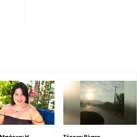
 Μπάρκα: Η
Σέρρες: Βίντεο-