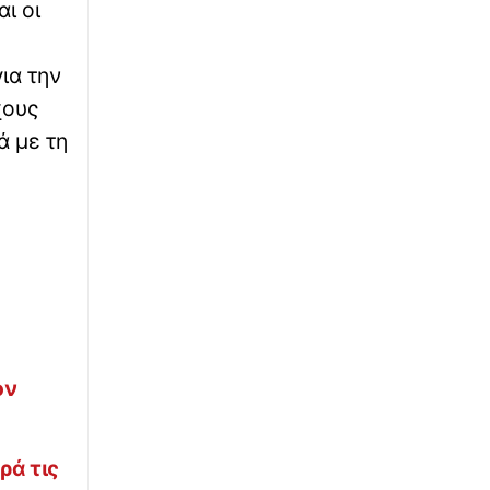
ι οι
∙
LIFESTYLE
18:16
Η Μαρία Μενούνος ποζάρει φορώντας
ια την
μπικίνι με τα χρώματα της ελληνικής σημαίας
χους
- Πώς αποχαιρέτησε το καλοκαίρι της στην
Ελλάδα
ά με τη
∙
ΕΛΛΑΔΑ
18:16
Κορινθία: Συνεχίζεται η μάχη με τις φλόγες
στο Στεφάνι – «Οδεύουμε καλώς», λέει ο
αντιδήμαρχος
∙
ΚΟΣΜΟΣ
18:12
Αποχαιρετιστήριο μήνυμα του πρέσβη του
Ισραήλ στην Ελλάδα, Νόαμ Κατς: «Φεύγω με
την καρδιά γεμάτη ευγνωμοσύνη»
ον
∙
ΚΟΣΜΟΣ
18:07
Το Εφετείο αναστέλλει την κατασκευή της
ρά τις
αίθουσας χορού στον Λευκό Οίκο - Δικαίωμα