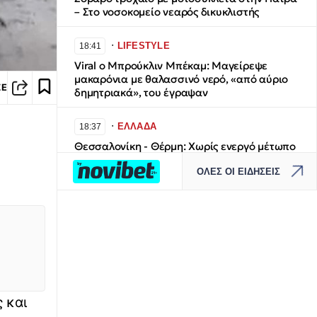
– Στο νοσοκομείο νεαρός δικυκλιστής
∙
LIFESTYLE
18:41
Viral ο Μπρούκλιν Μπέκαμ: Μαγείρεψε
μακαρόνια με θαλασσινό νερό, «από αύριο
ΣΕ
δημητριακά», του έγραψαν
∙
ΕΛΛΑΔΑ
18:37
Θεσσαλονίκη - Θέρμη: Χωρίς ενεργό μέτωπο
η φωτιά στο Μονοπήγαδο
ΟΛΕΣ ΟΙ ΕΙΔΗΣΕΙΣ
∙
ΕΛΛΑΔΑ
18:35
Νέα απάτη: Ψεύτικα email δήθεν από τον e-
ΕΦΚΑ – Τι πρέπει να προσέξουν οι πολίτες
∙
ΚΟΣΜΟΣ
18:35
Τρομακτικό βίντεο: Τουριστικό σκάφος
ξεφεύγει τελευταία στιγμή από μαινόμενο
 και
ιπποπόταμο