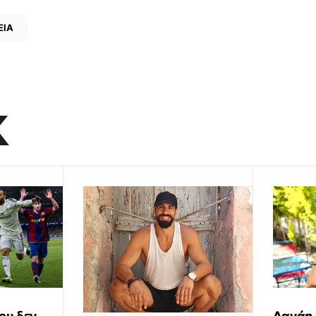
ΕΙΑ
K
ου δεν
Δανάη