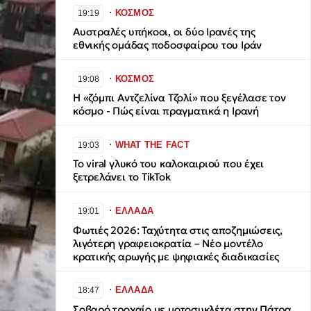
∙
ΚΟΣΜΟΣ
19:19
Αυστραλές υπήκοοι, οι δύο Ιρανές της
εθνικής ομάδας ποδοσφαίρου του Ιράν
∙
ΚΟΣΜΟΣ
19:08
H «ζόμπι Αντζελίνα Τζολί» που ξεγέλασε τον
κόσμο - Πώς είναι πραγματικά η Ιρανή
∙
WHAT THE FACT
19:03
Το viral γλυκό του καλοκαιριού που έχει
ξετρελάνει το TikTok
∙
ΕΛΛΑΔΑ
19:01
Φωτιές 2026: Ταχύτητα στις αποζημιώσεις,
λιγότερη γραφειοκρατία – Νέο μοντέλο
κρατικής αρωγής με ψηφιακές διαδικασίες
∙
ΕΛΛΑΔΑ
18:47
Σοβαρό τροχαίο με μοτοσυκλέτα στην Πάτρα