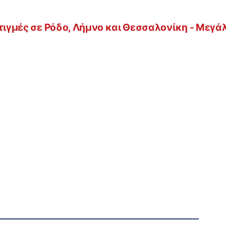
στιγμές σε Ρόδο, Λήμνο και Θεσσαλονίκη - Μεγά