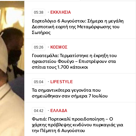
∙
ΕΚΚΛΗΣΙΑ
05:38
Εορτολόγιο 6 Αυγούστου: Σήμερα η μεγάλη
Δεσποτική εορτή της Μεταμόρφωσης του
Σωτήρος
∙
ΚΟΣΜΟΣ
05:26
Γουατεμάλα: Τερματίστηκε η έκρηξη του
ηφαιστείου Φουέγο – Επιστρέφουν στα
σπίτια τους 1.700 κάτοικοι
∙
LIFESTYLE
05:04
Τα σημαντικότερα γεγονότα που
σημειώθηκαν σαν σήμερα 7 Ιουλίου
∙
ΕΛΛΑΔΑ
04:42
Φωτιά: Πορτοκαλί προειδοποίηση – Ο
χάρτης πρόβλεψης κινδύνου πυρκαγιάς για
την Πέμπτη 6 Αυγούστου