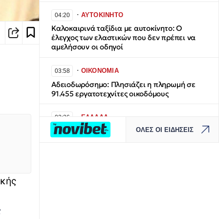
∙
ΑΥΤΟΚΙΝΗΤΟ
04:20
Καλοκαιρινά ταξίδια με αυτοκίνητο: Ο
έλεγχος των ελαστικών που δεν πρέπει να
αμελήσουν οι οδηγοί
∙
ΟΙΚΟΝΟΜΙΑ
03:58
Αδειοδωρόσημο: Πλησιάζει η πληρωμή σε
91.455 εργατοτεχνίτες οικοδόμους
∙
ΕΛΛΑΔΑ
03:36
ΟΛΕΣ ΟΙ ΕΙΔΗΣΕΙΣ
Ζάκυνθος: Μοιραίο μπάνιο για 78χρονο στην
παραλία του Λαγανά
∙
ΕΛΛΑΔΑ
03:12
Άρτα: Φωτιά σε υποσταθμό της ΔΕΗ στη
ικής
Γραμμενίτσα – Εκρήξεις, πτώσεις καλωδίων
και διακοπές ρεύματος
ς
∙