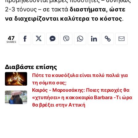
προμηθεύονται μικρές ποσότητες – συνήθως
2-3 τόνους – σε τακτά
διαστήματα, ώστε
να διαχειρίζονται καλύτερα το κόστος
.
47
SHARES
Διαβάστε επίσης
Πότε τα καυσόξυλα είναι πολύ παλιά για
τη σόμπα σας;
Καιρός - Μαρουσάκης: Ποιες περιοχές θα
«χτυπήσει» η κακοκαιρία Barbara -Τι ώρα
θα βρέξει στην Αττική