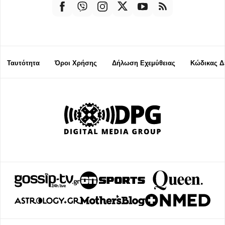
Ταυτότητα
Όροι Χρήσης
Δήλωση Εχεμύθειας
Κώδικας Δ