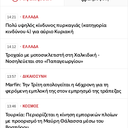
∙
ΕΛΛΑΔΑ
14:21
Πολύ υψηλός κίνδυνος πυρκαγιάς (κατηγορία
κινδύνου 4) για αύριο Κυριακή
∙
ΕΛΛΑΔΑ
14:12
Τροχαίο με μοτοσικλετιστή στη Χαλκιδική -
Νοσηλεύεται στο «Παπαγεωργίου»
∙
ΔΙΚΑΙΟΣΥΝΗ
13:57
Marfin: Την Τρίτη απολογείται η 46χρονη για τη
φερόμενη εμπλοκή της στον εμπρησμό της τράπεζας
∙
ΚΟΣΜΟΣ
13:46
Τουρκία: Περιορίζεται η κίνηση εμπορικών πλοίων
με προορισμό τη Μαύρη Θάλασσα μέσω του
Βοσπόρου