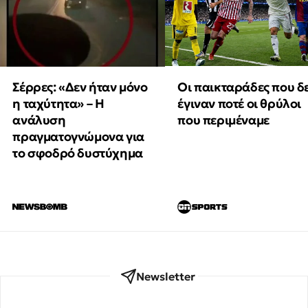
Οι παικταράδες που δ
Σέρρες: «Δεν ήταν μόνο
έγιναν ποτέ οι θρύλοι
η ταχύτητα» – Η
που περιμέναμε
ανάλυση
πραγματογνώμονα για
το σφοδρό δυστύχημα
Newsletter