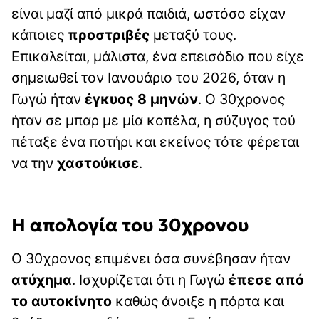
είναι μαζί από μικρά παιδιά, ωστόσο είχαν
κάποιες
προστριβές
μεταξύ τους.
Επικαλείται, μάλιστα, ένα επεισόδιο που είχε
σημειωθεί τον Ιανουάριο του 2026, όταν η
Γωγώ ήταν
έγκυος 8 μηνών
. Ο 30χρονος
ήταν σε μπαρ με μία κοπέλα, η σύζυγος τού
πέταξε ένα ποτήρι και εκείνος τότε φέρεται
να την
χαστούκισε
.
Η απολογία του 30χρονου
Ο 30χρονος επιμένει όσα συνέβησαν ήταν
ατύχημα
. Ισχυρίζεται ότι η Γωγώ
έπεσε από
το αυτοκίνητο
καθώς άνοιξε η πόρτα και