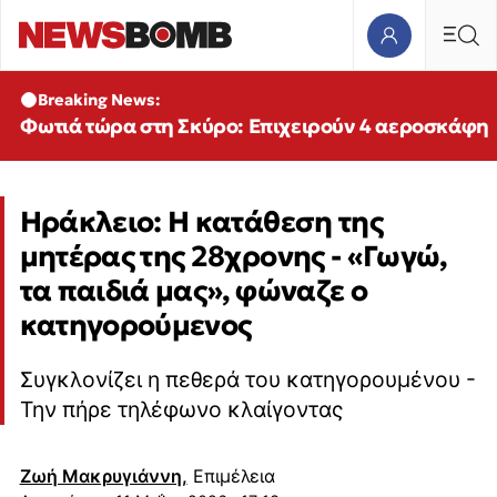
Breaking News:
Φωτιά τώρα στη Σκύρο: Επιχειρούν 4 αεροσκάφη
Ηράκλειο: Η κατάθεση της
μητέρας της 28χρονης - «Γωγώ,
τα παιδιά μας», φώναζε ο
κατηγορούμενος
Συγκλονίζει η πεθερά του κατηγορουμένου -
Την πήρε τηλέφωνο κλαίγοντας
Ζωή Μακρυγιάννη,
Επιμέλεια