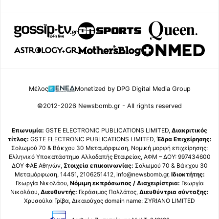
Μέλος
Monetized by DPG Digital Media Group
©2012-2026 Newsbomb.gr - All rights reserved
Επωνυμία:
GSTE ELECTRONIC PUBLICATIONS LIMITED,
Διακριτικός
τίτλος:
GSTE ELECTRONIC PUBLICATIONS LIMITED,
Έδρα Επιχείρησης:
Σολωμού 70 & Βάκχου 30 Μεταμόρφωση, Νομική μορφή επιχείρησης:
Ελληνικό Υποκατάστημα Αλλοδαπής Εταιρείας, ΑΦΜ – ΔΟΥ: 997434600
ΔΟΥ ΦΑΕ Αθηνών,
Στοιχεία επικοινωνίας:
Σολωμού 70 & Βάκχου 30
Μεταμόρφωση, 14451, 2106251412, info@newsbomb.gr,
Ιδιοκτήτης:
Γεωργία Νικολάου,
Νόμιμη εκπρόσωπος / Διαχειρίστρια:
Γεωργία
Νικολάου,
Διευθυντής:
Γεράσιμος Πολλάτος,
Διευθύντρια σύνταξης:
Χρυσούλα Γρίβα, Δικαιούχος domain name: ZYRIANO LIMITED