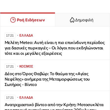
Ροή Ειδήσεων
Δημοφιλή
∙
ΕΛΛΑΔΑ
17:21
Μελέτη Meteo: Αυτή είναι η πιο επικίνδυνη περίοδος
για δασικές πυρκαγιές – Οι λόγοι που εκδηλώνονται
τότε και οι μεγάλες εξαιρέσεις
∙
ΚΟΣΜΟΣ
17:21
Δέος στο Όρος Θαβώρ: Το θαύμα της «Αγίας
Νεφέλης» ανήμερα της Μεταμορφώσεως του
Σωτήρος - Βίντεο
∙
ΕΛΛΑΔΑ
17:21
Ανατριχιαστικό βίντεο από την Κρήτη: Μοτοσυκλέτα