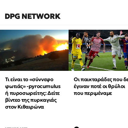
DPG NETWORK
Τι είναι το «σύννεφο
Οι παικταράδες που δ
φωτιάς» -pyrocumulus
έγιναν ποτέ οι θρύλοι
ή πυροσωρείτης: Δείτε
που περιμέναμε
βίντεο της πυρκαγιάς
στον Κιθαιρώνα