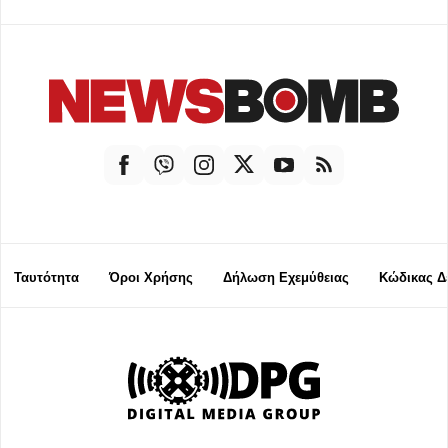
Ταυτότητα
Όροι Χρήσης
Δήλωση Εχεμύθειας
Κώδικας Δ