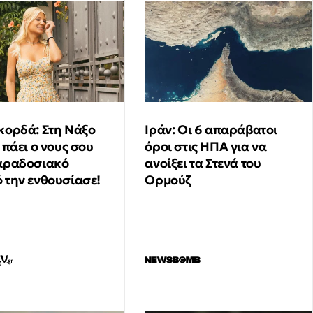
κορδά: Στη Νάξο
Ιράν: Οι 6 απαράβατοι
 πάει ο νους σου
όροι στις ΗΠΑ για να
αραδοσιακό
ανοίξει τα Στενά του
 την ενθουσίασε!
Ορμούζ