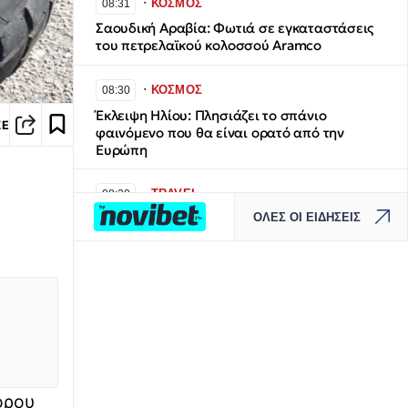
∙
ΚΟΣΜΟΣ
08:31
Σαουδική Αραβία: Φωτιά σε εγκαταστάσεις
του πετρελαϊκού κολοσσού Aramco
∙
ΚΟΣΜΟΣ
08:30
Έκλειψη Ηλίου: Πλησιάζει το σπάνιο
ΣΕ
φαινόμενο που θα είναι ορατό από την
Ευρώπη
∙
TRAVEL
08:20
ΟΛΕΣ ΟΙ ΕΙΔΗΣΕΙΣ
Τα πέτρινα διαμάντια της Ιρλανδίας: 20
κάστρα που αφηγούνται την ιστορία μιας
χώρας
∙
ΑΣΤΥΝΟΜΙΚΟ
08:14
Οι Ρομά με τα πατίνια παρίσταναν τα
ερωτευμένα ζευγάρια και «χτυπούσαν»
επιχειρήσεις στο κέντρο της Αθήνας –
Αποκαλυπτικά βίντεο του Newsbomb
όρου