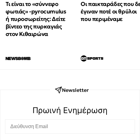
Τι είναι το «σύννεφο
Οι παικταράδες που δ
φωτιάς» -pyrocumulus
έγιναν ποτέ οι θρύλοι
ή πυροσωρείτης: Δείτε
που περιμέναμε
βίντεο της πυρκαγιάς
στον Κιθαιρώνα
Newsletter
Πρωινή Eνημέρωση