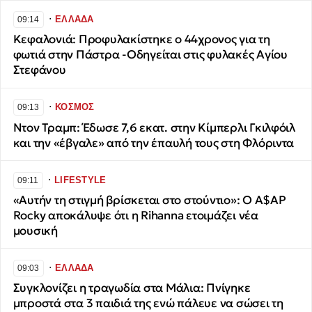
∙
ΕΛΛΑΔΑ
09:14
Κεφαλονιά: Προφυλακίστηκε ο 44χρονος για τη
φωτιά στην Πάστρα -Οδηγείται στις φυλακές Αγίου
Στεφάνου
∙
ΚΟΣΜΟΣ
09:13
Ντον Τραμπ: Έδωσε 7,6 εκατ. στην Κίμπερλι Γκιλφόιλ
και την «έβγαλε» από την έπαυλή τους στη Φλόριντα
∙
LIFESTYLE
09:11
«Αυτήν τη στιγμή βρίσκεται στο στούντιο»: O A$AP
Rocky αποκάλυψε ότι η Rihanna ετοιμάζει νέα
μουσική
∙
ΕΛΛΑΔΑ
09:03
Συγκλονίζει η τραγωδία στα Μάλια: Πνίγηκε
μπροστά στα 3 παιδιά της ενώ πάλευε να σώσει τη