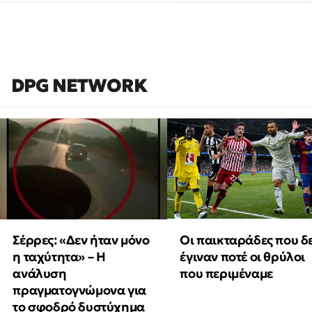
DPG NETWORK
Οι παικταράδες που δ
Σέρρες: «Δεν ήταν μόνο
έγιναν ποτέ οι θρύλοι
η ταχύτητα» – Η
που περιμέναμε
ανάλυση
πραγματογνώμονα για
το σφοδρό δυστύχημα