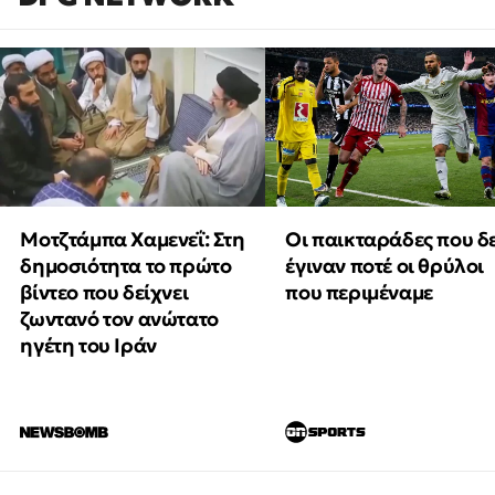
Μοτζτάμπα Χαμενεΐ: Στη
Οι παικταράδες που δ
δημοσιότητα το πρώτο
έγιναν ποτέ οι θρύλοι
βίντεο που δείχνει
που περιμέναμε
ζωντανό τον ανώτατο
ηγέτη του Ιράν