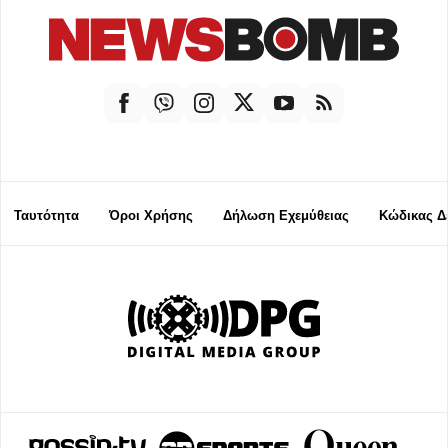
Ταυτότητα
Όροι Χρήσης
Δήλωση Εχεμύθειας
Κώδικας Δ